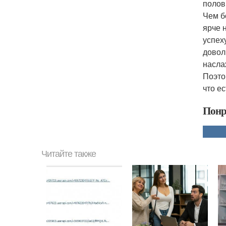
полов
Чем б
ярче 
успех
довол
насла
Поэто
что е
Понр
Читайте также