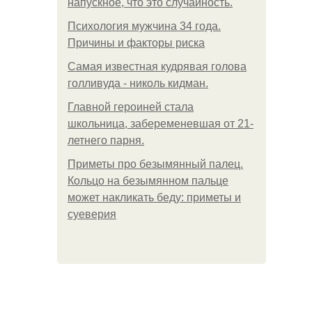
напускное, что это случайность.
Психология мужчина 34 года.
Причины и факторы риска
Самая известная кудрявая голова
голливуда - николь кидман.
Главной героиней стала
школьница, забеременевшая от 21-
летнего парня.
Приметы про безымянный палец.
Кольцо на безымянном пальце
может накликать беду: приметы и
суеверия