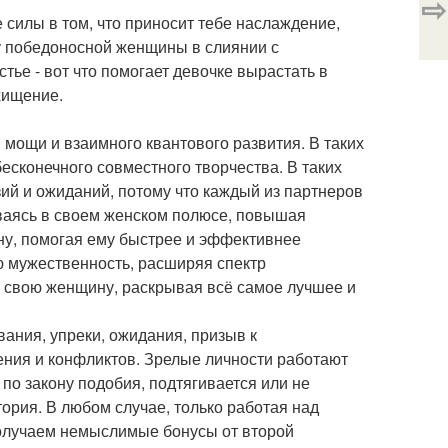
⇨
силы в том, что приносит тебе наслаждение,
лу победоносной женщины в слиянии с
тье - вот что помогает девочке вырастать в
хищение.
мощи и взаимного квантового развития. В таких
бесконечного совместного творчества. В таких
ий и ожиданий, потому что каждый из партнеров
иваясь в своем женском полюсе, повышая
ну, помогая ему быстрее и эффективнее
ю мужественность, расширяя спектр
е свою женщину, раскрывая всё самое лучшее и
вания, упреки, ожидания, призыв к
жения и конфликтов. Зрелые личности работают
 по закону подобия, подтягивается или не
тория. В любом случае, только работая над
получаем немыслимые бонусы от второй