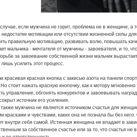
 случае, если мужчина не горит, проблема не в женщине, а
, недостатке мотивации или отсутствии жизненной силы для
ить правильную мотивацию, развивать волю, повышать качест
ает мальчика - мечтателя от мужчины - завоевателя, и то, 
борьбе за завоевание собственной жизни мальчик вырастае
 лишь усилить этот процесс.
ак красивая красная кнопка с закисью азота на панели спо
. Но стоит нажать красную кнопочку, как к мотору мгновенн
ть управление, обгонять конкурентов и завоевывать награ
 сокрыт источник его усиления.
 также мужчина не является источником счастья для женщин
и красками и чувствами, каких она не познала бы без него.
ет внутри себя самой. Истинная женщина не впадает в зави
ственным за собственное счастье или за то, что счастья не 
 и ее ответственность.