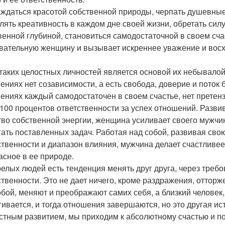
ждаться красотой собственной природы, черпать душевные 
лять креативность в каждом дне своей жизни, обретать си
венной глубиной, становиться самодостаточной в своем счас
вательную женщину и вызывает искреннее уважение и вос
таких целостных личностей является основой их небывалой 
ениях нет созависимости, а есть свобода, доверие и поток 
ениях каждый самодостаточен в своем счастье, нет претенз
 100 процентов ответственности за успех отношений. Разв
тво собственной энергии, женщина усиливает своего мужчи
гать поставленных задач. Работая над собой, развивая сво
ственности и диапазон влияния, мужчина делает счастливе
асное в ее природе.
релых людей есть тенденция менять друг друга, через требо
ственности. Это не дает ничего, кроме раздражения, оттор
обой, меняют и преображают самих себя, а близкий человек,
гивается, и тогда отношения завершаются, но это другая ис
стным развитием, мы приходим к абсолютному счастью и 