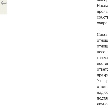
⇦
Насла
прояв
собст
очаро
Союз 
отнош
отнош
несет
качес
дости
ответ
прекр
У нез
ответ
над с
подтя
лично