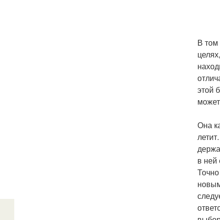
В том
целях
наход
отлич
этой 
может
Она к
летит
держа
в ней
Точно
новым
следу
ответ
выбор