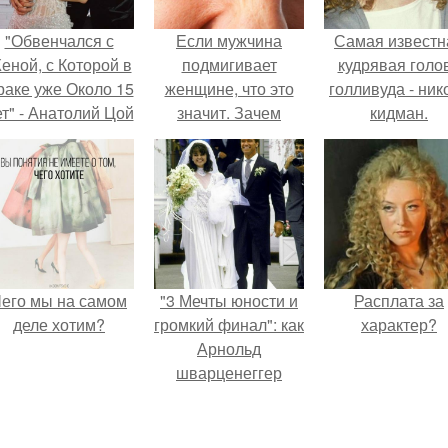
"Обвенчался с
Если мужчина
Самая известн
еной, с Которой в
подмигивает
кудрявая голо
раке уже Около 15
женщине, что это
голливуда - ник
ет" - Анатолий Цой
значит. Зачем
кидман.
удивил
мужчина мне
поклонников
подмигнул?
тайной свадьбой".
его мы на самом
"3 Мечты юности и
Расплата за
деле хотим?
громкий финал": как
характер?
Арнольд
шварценеггер
женился на
племяннице
Кеннеди.