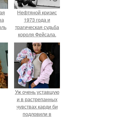
ая
Нефтяной кризис
ва
1973 года и
оль
трагическая судьба
короля Фейсала.
Уж очень уставшую
и в растрепанных
чувствах карди би
подловили в
аэропорту в
Майами.