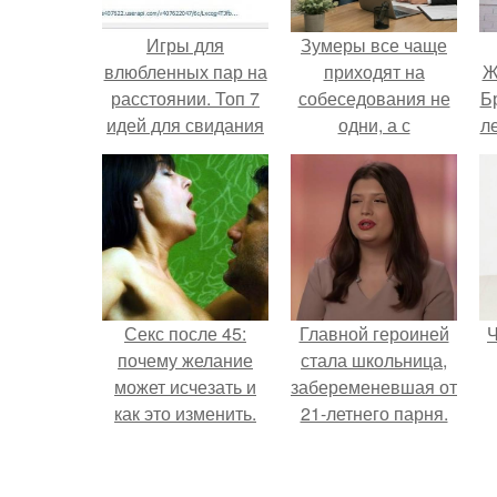
Игры для
Зумеры все чаще
влюбленных пар на
приходят на
Ж
расстоянии. Топ 7
собеседования не
Б
идей для свидания
одни, а с
л
на расстоянии
родителями,
жалуются эйчары.
"
Секс после 45:
Главной героиней
Ч
почему желание
стала школьница,
может исчезать и
забеременевшая от
как это изменить.
21-летнего парня.