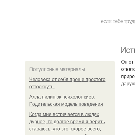
если тебе труд
Ист
Он от
ответ
Популярные материалы
приро
Человека от себя проще простого
дарую
оттолкнуть.
Алла пилипюк психолог киев.
Родительская модель поведения
Когда мне встречается в людях
дурное, то долгое время я верить
стараюсь, что это, скорее всего,