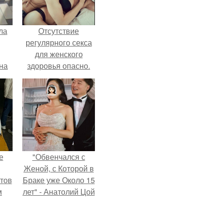
ла
Отсутствие
регулярного секса
для женского
на
здоровья опасно.
0
ь
й.
е
"Обвенчался с
Женой, с Которой в
тов
Браке уже Около 15
м
лет" - Анатолий Цой
удивил
поклонников