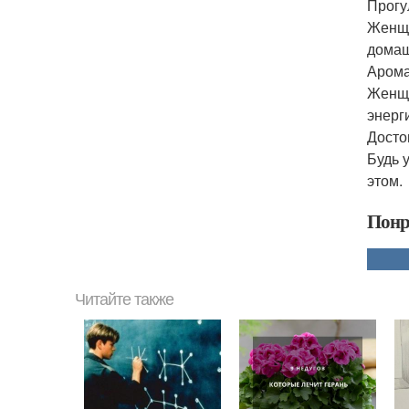
Прогу
Женщи
домаш
Арома
Женщи
энерг
Досто
Будь 
этом.
Понр
Читайте также