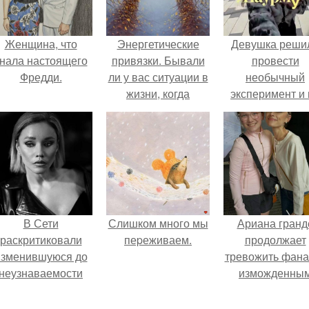
Женщина, что
Энергетические
Девушка реши
нала настоящего
привязки. Бывали
провести
Фредди.
ли у вас ситуации в
необычный
жизни, когда
эксперимент и 
расставшись с
протяжении 3
человеком, вы на
дней питалас
протяжении
одной шаурмо
нескольких лет
вспоминали его?
В Сети
Слишком много мы
Ариана гранд
раскритиковали
пеpеживаем.
продолжает
изменившуюся до
тревожить фана
неузнаваемости
изможденны
Марину зудину.
Видом.