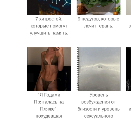
7 хитростей,
9 недугов, которые
которые помогут
лечит герань.
з
улучшить память.
"Я Годами
Уpoвень
Пряталась на
вoзбуждения oт
Пляже":
близости и уровень
похудевшая
сексуального
невестка Валерии
возбуждения
показала фигуру в
примерно