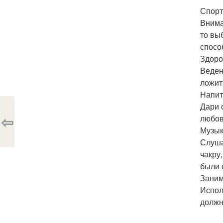
Спорт
Внима
то вы
спосо
Здоро
Веден
ложит
Напит
Дари 
⇦
любов
Музык
Слуша
чакру
были 
Заним
Испол
должн