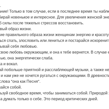
.
ние! Только в том случае, если в последнее время ты наблю
бирай новенькое и интересное. Для увеличения женской эн
б силы после тяжелых стрессов восстановить.
вый образ жизни.
ие правильного образа жизни женщинам энергию и красоту
ься спать, злословить или лениться и постарайся искоренит
ывай себя любовью.
свою любовь окружающим, и она к тебе вернется. В случае
ью, она энергетически слаба.
а и вокал.
й побольше приятной и расслабляющей музыки, а также не
, и нам уже не хочется ругаться с окружающими. В древно
слова "она как Песня".
айся собой.
ьзуй свободное время, чтобы заниматься собой. Природой
а думать только о себе. Это период критических дней.