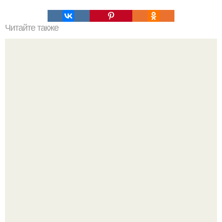
Читайте также
Игры для влюбленных пар на расстоянии. Топ 7 идей
для свидания на расстоянии