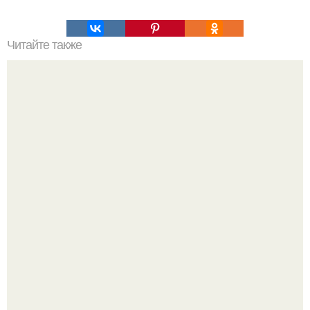
Читайте также
ТОП 100 обязательных к прочтению книг. Топ - 100 книг,
которые нужно прочитать, чтобы понимать себя и других.