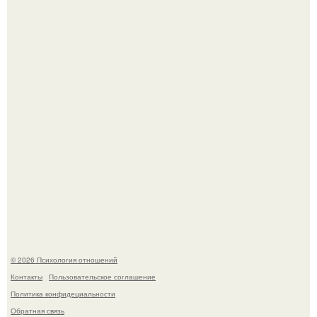
Мужчина пришёл искать любовницу и принёс семейное
портфолио.
Денежное дерево - рецепты для здоровья.
© 2026 Психология отношений
Контакты
Пользовательское соглашение
Политика конфидециальности
Обратная связь