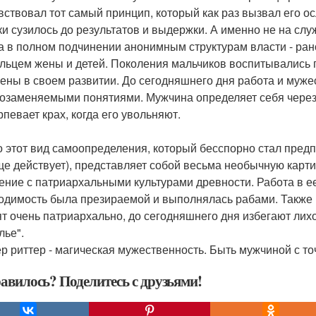
вствовал тот самый принцип, который как раз вызвал его о
ки сузилось до результатов и выдержки. А именно не на сл
 а в полном подчинении анонимным структурам власти - рано
льцем жены и детей. Поколения мальчиков воспитывались 
ены в своем развитии. До сегодняшнего дня работа и муже
озаменяемыми понятиями. Мужчина определяет себя через
рпевает крах, когда его увольняют.
то этот вид самоопределения, который бесспорно стал предп
ще действует), представляет собой весьма необычную карти
ение с патриархальными культурами древности. Работа в ее
одимость была презираемой и выполнялась рабами. Также в
т очень патриархально, до сегодняшнего дня избегают лих
лье".
р риттер - магическая мужественность. Быть мужчиной с то
авилось? Поделитесь с друзьями!