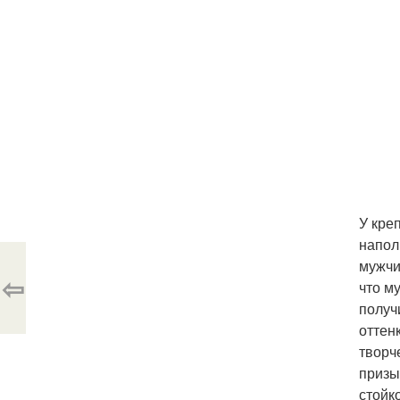
У кре
напол
мужчи
⇦
что м
получ
оттен
творч
призы
стойк