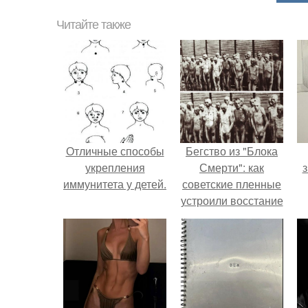
Читайте также
Отличные способы
Бегство из "Блока
укрепления
Смерти": как
з
иммунитета у детей.
советские пленные
устроили восстание
в концлагере.