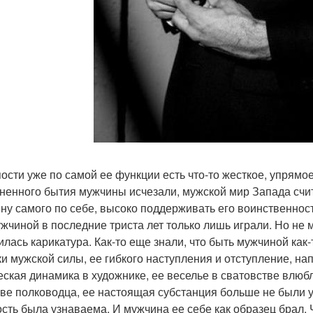
пости уже по самой ее функции есть что-то жесткое, упрямое
ненного бытия мужчины исчезали, мужской мир Запада счи
ну самого по себе, высоко поддерживать его воинственность
ужчиной в последние триста лет только лишь играли. Но не м
илась карикатура. Как-то еще знали, что быть мужчиной как
ки мужской силы, ее гибкого наступления и отступление, на
еская динамика в художнике, ее веселье в сватовстве влюбл
ве полководца, ее настоящая субстанция больше не были 
ость была узнаваема. И мужчина ее себе как образец брал.