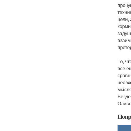
прочу
техни
цели,
корми
задуш
взаим
прете
То, ч
все е
сравн
необх
мысля
Безде
Оливе
Понр