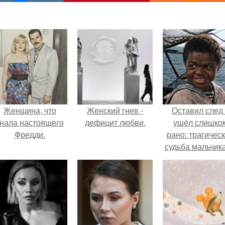
Женщина, что
Женский гнев -
Оставил след
нала настоящего
дефицит любви.
ушёл слишко
Фредди.
рано: трагичес
судьба мальчика
фильма
"Максимка".