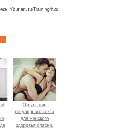
ь: Yburlan. ru/Training/h2d.
ой
Отсутствие
регулярного секса
ые
для женского
да
здоровья опасно.