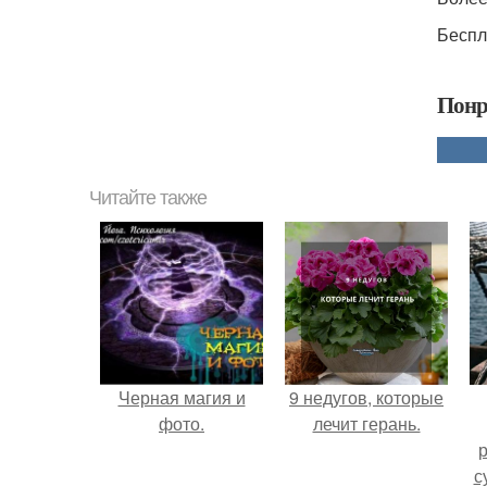
Беспла
Понр
Читайте также
Черная магия и
9 недугов, которые
фото.
лечит герань.
р
с