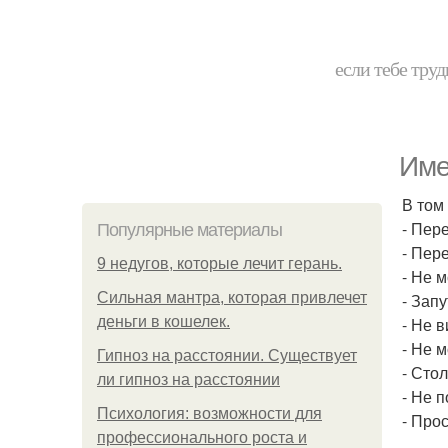
если тебе труд
Име
В том
- Пер
Популярные материалы
- Пер
9 недугов, которые лечит герань.
- Не м
Сильная мантра, которая привлечет
- Зап
деньги в кошелек.
- Не 
- Не м
Гипноз на расстоянии. Существует
- Сто
ли гипноз на расстоянии
- Не 
Психология: возможности для
- Про
профессионального роста и