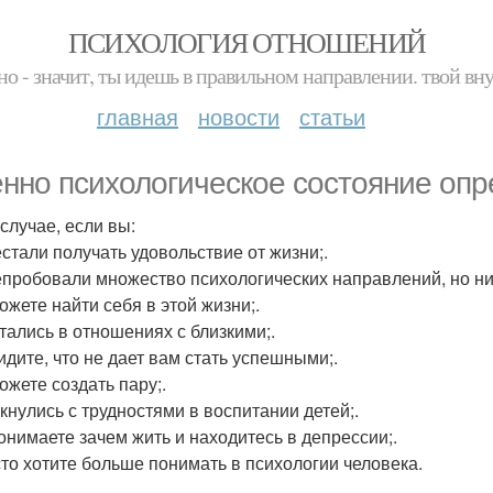
ПСИХОЛОГИЯ ОТНОШЕНИЙ
но - значит, ты идешь в правильном направлении. твой вн
главная
новости
статьи
нно психологическое состояние опр
 случае, если вы:
естали получать удовольствие от жизни;.
епробовали множество психологических направлений, но ниг
ожете найти себя в этой жизни;.
утались в отношениях с близкими;.
видите, что не дает вам стать успешными;.
ожете создать пару;.
лкнулись с трудностями в воспитании детей;.
понимаете зачем жить и находитесь в депрессии;.
сто хотите больше понимать в психологии человека.