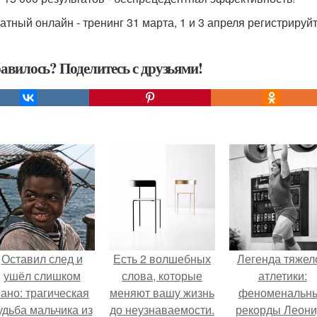
тный онлайн - тренинг 31 марта, 1 и 3 апреля регистрируйтес
авилось? Поделитесь с друзьями!
Оставил след и
Есть 2 волшебных
Легенда тяжел
ушёл слишком
слова, которые
атлетики:
ано: трагическая
меняют вашу жизнь
феноменальн
удьба мальчика из
до неузнаваемости.
рекорды Леони