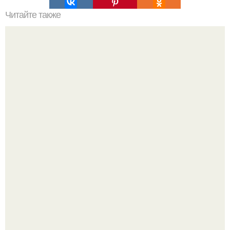
Читайте также
"Перед тем как Уйти, я Спросила:"скажи, а ты любишь
меня?
9 недугов, которые лечит герань.