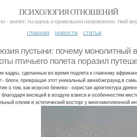
ПСИХОЛОГИЯ ОТНОШЕНИЙ
но - значит, ты идешь в правильном направлении. твой вн
главная
новости
статьи
юзия пустыни: почему монолитный ви
оты птичьего полета поразил путеш
е кадры, сделанные во время подлета к главному африкан
л - блоги, превращая этот уникальный авиабэкграунд в са
тие о том, как искусно бежево - охристая архитектура древ
 благодаря висящей в воздухе взвеси и особенностям мес
льный отклик и эстетический восторг у многомиллионной ин