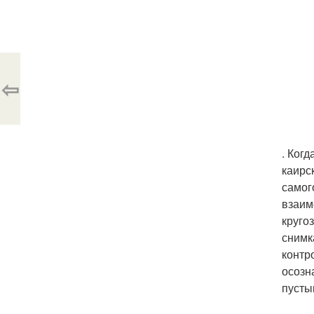
⇦
. Ког
каирс
самог
взаим
круго
снимк
контр
осозн
пусты