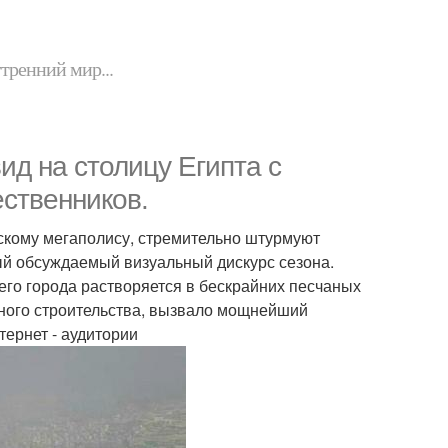
утренний мир...
д на столицу Египта с
ественников.
скому мегаполису, стремительно штурмуют
мый обсуждаемый визуальный дискурс сезона.
него города растворяется в бескрайних песчаных
тного строительства, вызвало мощнейший
тернет - аудитории