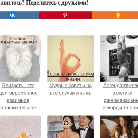
авилось? Поделитесь с друзьями!
Близocть - это
Мудрые советы на
Легенда тяжел
долговременное
все случаи жизни.
атлетики:
взаимное
феноменальн
положительное
рекорды Леони
эмоциональное
Тараненко.
вовлечение,
взаимодействие.