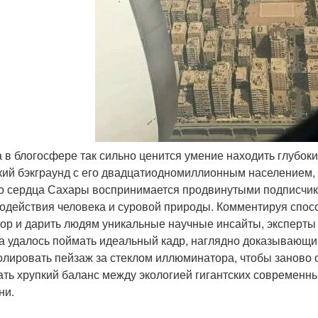
да в блогосфере так сильно ценится умение находить глубо
кий бэкграунд с его двадцатиодномиллионным населением,
о сердца Сахары воспринимается продвинутыми подписчик
одействия человека и суровой природы. Комментируя спос
зор и дарить людям уникальные научные инсайты, эксперты 
а удалось поймать идеальный кадр, наглядно доказывающий
олировать пейзаж за стеклом иллюминатора, чтобы заново 
ать хрупкий баланс между экологией гигантских современн
ни.