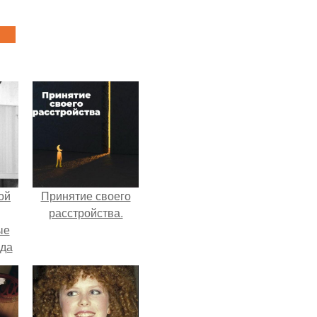
ой
Принятие своего
расстройства.
ые
да