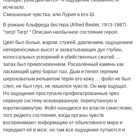
исчезало.
Смешанные чувства, или Лурия и его Ш.
В романе Альфреда бестера (Alfred Bester, 1913-1987)
"тигр! Тигр! " Описано необычное состояние героя:
Цвет был болью, жаром, стужей, давлением, ощущением
непереносимых высот и захватывающих дух глубин,
колоссальных ускорений и убийственных сжатий …
запах был прикосновением. Раскалённый камень как
ласкающий щёку бархат пах. Дым и пепел терпким
шероховатым вельветом тёрли его кожу … фойл не был
слеп, не был глух, не лишился чувств. Он мир ощущал.
Но ощущения проступали профильтрованные чрез
нервную систему исковерканную, перепутанную и
короткозамнутую. Фойл находился во власти синестезии,
того редкого состояния, когда органы чувств
воспринимают информацию от объективного мира и
передают её в мозг, но там все ощущения путаются и