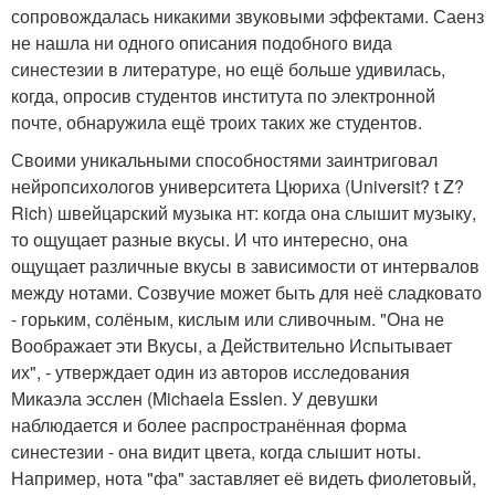
сопровождалась никакими звуковыми эффектами. Саенз
не нашла ни одного описания подобного вида
синестезии в литературе, но ещё больше удивилась,
когда, опросив студентов института по электронной
почте, обнаружила ещё троих таких же студентов.
Своими уникальными способностями заинтриговал
нейропсихологов университета Цюриха (Universit? t Z?
Rich) швейцарский музыка нт: когда она слышит музыку,
то ощущает разные вкусы. И что интересно, она
ощущает различные вкусы в зависимости от интервалов
между нотами. Созвучие может быть для неё сладковато
- горьким, солёным, кислым или сливочным. "Она не
Воображает эти Вкусы, а Действительно Испытывает
их", - утверждает один из авторов исследования
Микаэла эсслен (Michaela Esslen. У девушки
наблюдается и более распространённая форма
синестезии - она видит цвета, когда слышит ноты.
Например, нота "фа" заставляет её видеть фиолетовый,