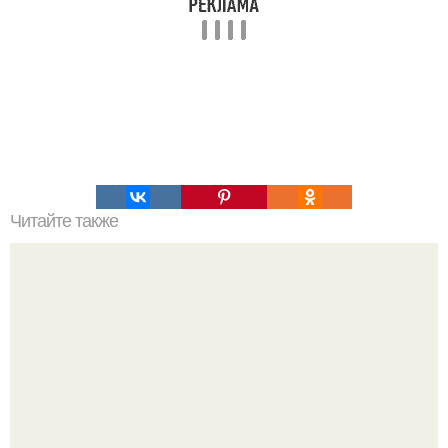
Читайте также
Можно ли носить кольцо на безымянном пальце правой
руки незамужней девушке