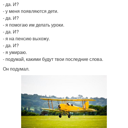
- да. И?
- у меня появляются дети.
- да. И?
- я помогаю им делать уроки.
- да. И?
- я на пенсию выхожу.
- да. И?
- я умираю.
- подумай, какими будут твои последние слова.
Он подумал.