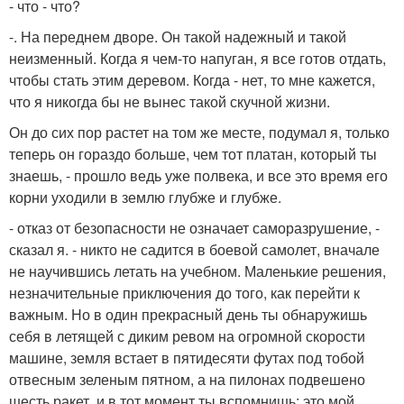
- что - что?
-. На переднем дворе. Он такой надежный и такой
неизменный. Когда я чем-то напуган, я все готов отдать,
чтобы стать этим деревом. Когда - нет, то мне кажется,
что я никогда бы не вынес такой скучной жизни.
Он до сих пор растет на том же месте, подумал я, только
теперь он гораздо больше, чем тот платан, который ты
знаешь, - прошло ведь уже полвека, и все это время его
корни уходили в землю глубже и глубже.
- отказ от безопасности не означает саморазрушение, -
сказал я. - никто не садится в боевой самолет, вначале
не научившись летать на учебном. Маленькие решения,
незначительные приключения до того, как перейти к
важным. Но в один прекрасный день ты обнаружишь
себя в летящей с диким ревом на огромной скорости
машине, земля встает в пятидесяти футах под тобой
отвесным зеленым пятном, а на пилонах подвешено
шесть ракет, и в тот момент ты вспомнишь: это мой