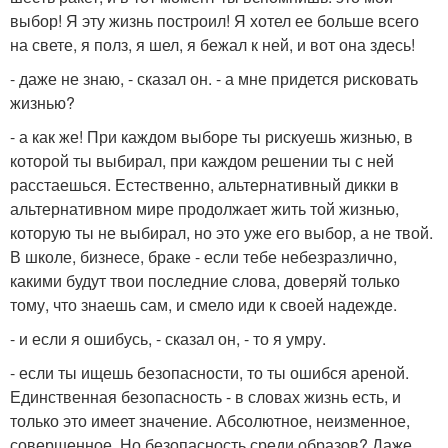
выбор! Я эту жизнь построил! Я хотел ее больше всего
на свете, я полз, я шел, я бежал к ней, и вот она здесь!
- даже не знаю, - сказал он. - а мне придется рисковать
жизнью?
- а как же! При каждом выборе ты рискуешь жизнью, в
которой ты выбирал, при каждом решении ты с ней
расстаешься. Естественно, альтернативный дикки в
альтернативном мире продолжает жить той жизнью,
которую ты не выбирал, но это уже его выбор, а не твой.
В школе, бизнесе, браке - если тебе небезразлично,
какими будут твои последние слова, доверяй только
тому, что знаешь сам, и смело иди к своей надежде.
- и если я ошибусь, - сказал он, - то я умру.
- если ты ищешь безопасности, то ты ошибся ареной.
Единственная безопасность - в словах жизнь есть, и
только это имеет значение. Абсолютное, неизменное,
совершенное. Но безопасность среди образов? Даже