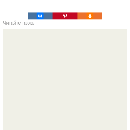
Читайте также
Игры для пары влюбленных дома, чтоб узнать друг
друга. Эта игра поможет узнать истинный характер
любого человека