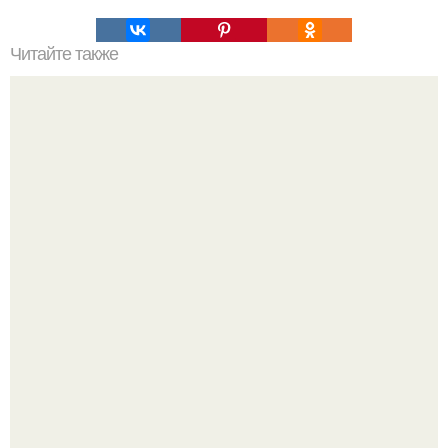
Читайте также
Игры для влюбленных пар на расстоянии. Топ 7 идей
для свидания на расстоянии