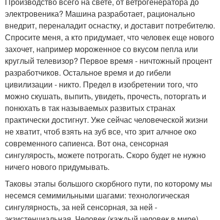
Производство всего на свете, от ветрогенератора до
электровеника? Машина разработает, рационально
внедрит, переналадит оснастку, и доставит потребителю.
Спросите меня, а кто придумает, что человек еще нового
захочет, например мороженное со вкусом пепла или
круглый телевизор? Первое время - ничтожный процент
разработчиков. Остальное время и до гибели
цивилизации - никто. Предел в изобретении того, что
можно скушать, выпить, увидеть, прочесть, поторгать и
понюхать в так называемых развитых странах
практически достигнут. Уже сейчас человеческой жизни
не хватит, чтоб взять на зуб все, что зрит алчное око
современного сапиенса. Вот она, сенсорная
сингулярость, можете потрогать. Скоро будет не нужно
ничего нового придумывать.
Таковы этапы большого скорбного пути, по которому мы
несемся семимильными шагами: технологическая
сингулярность, за ней сенсорная, за ней -
экзистенциальная. Человек (каждый человек в мире),