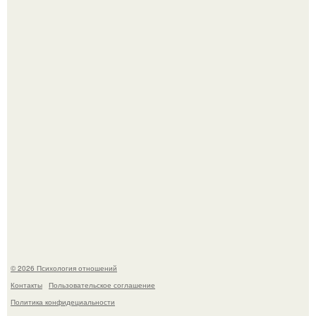
Bpeмена прошли реального физического голода давно.
"3 Мечты юности и громкий финал": как Арнольд
шварценеггер женился на племяннице Кеннеди.
© 2026 Психология отношений
Контакты
Пользовательское соглашение
Политика конфидециальности