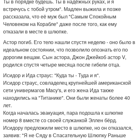
Ты в порядке будешь. Ты в надёжных руках, и я
встречусь с тобой утром". Мадлен выжила и позже
рассказала, что её муж был "Самым Спокойным
Человеком на Корабле" даже после того, как ему
отказали в месте в шлюпке.
Астор погиб. Его тело нашли спустя неделю - оно было в
идеальном состоянии, что позволило опознать его по
дорогим вещам. Сын астора, Джон Джейкоб астор V,
родился спустя четыре месяца после гибели отца.
Исидор и Ида страус: "Куда ты - Туда и я".
Исидор страус, совладелец крупнейшей американской
сети универмагов Macy's, и его жена Ида также
находились на "Титанике". Они были женаты более 40
лет.
Когда началась эвакуация, пара подошла к шлюпке
номер 8 вместе со своей служанкой Эллен бёрд.
Исидору предложили место в шлюпке, но он отказался,
заявив: "Я не Сяду в Спасательную Шлюпку Раньше