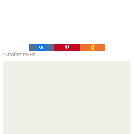
Читайте также
ТОП 100 обязательных к прочтению книг. Топ - 100 книг,
которые нужно прочитать, чтобы понимать себя и других.