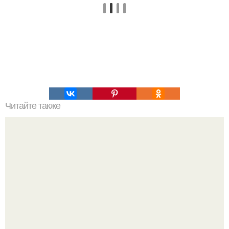
Читайте также
Можно ли носить кольцо на безымянном пальце правой
руки незамужней девушке