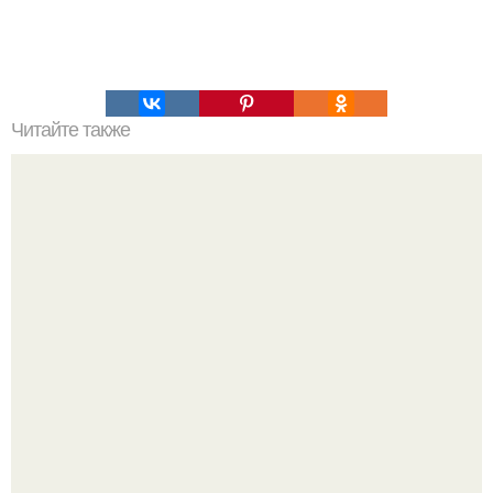
Читайте также
Что означает знак в смс переписке. Что означает
несколько полукруглых скобочек в конце предложения?