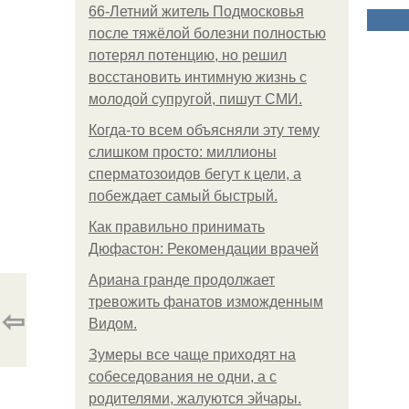
66-Летний житель Подмосковья
после тяжёлой болезни полностью
потерял потенцию, но решил
восстановить интимную жизнь с
молодой супругой, пишут СМИ.
Когда-то всем объясняли эту тему
слишком просто: миллионы
сперматозоидов бегут к цели, а
побеждает самый быстрый.
Как правильно принимать
Дюфастон: Рекомендации врачей
Ариана гранде продолжает
тревожить фанатов изможденным
⇦
Видом.
Зумеры все чаще приходят на
собеседования не одни, а с
родителями, жалуются эйчары.