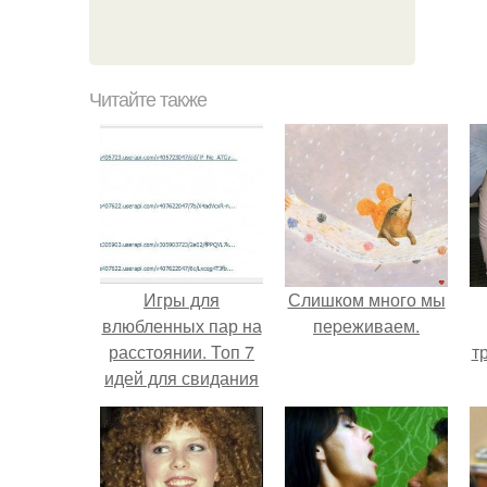
Читайте также
Игры для
Слишком много мы
влюбленных пар на
пеpеживаем.
расстоянии. Топ 7
т
идей для свидания
на расстоянии