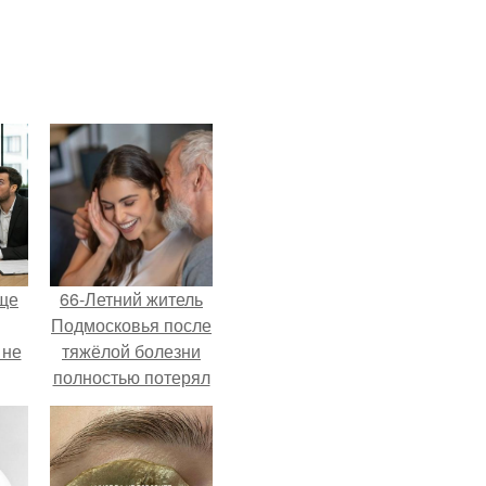
ще
66-Летний житель
Подмосковья после
 не
тяжёлой болезни
полностью потерял
потенцию, но
ры.
решил
восстановить
интимную жизнь с