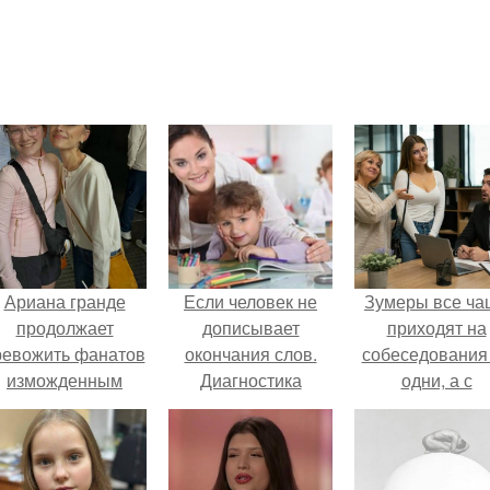
Ариана гранде
Если человек не
Зумеры все ча
продолжает
дописывает
приходят на
ревожить фанатов
окончания слов.
собеседования
изможденным
Диагностика
одни, а с
Видом.
дисграфии
родителями,
жалуются эйча