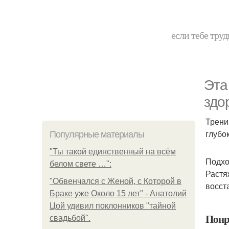
если тебе труд
Эта
здо
Трени
глубо
Популярные материалы
"Ты такой единственный на всём
Подхо
белом свете …":
Растя
"Обвенчался с Женой, с Которой в
восст
Браке уже Около 15 лет" - Анатолий
Цой удивил поклонников "тайной
Понр
свадьбой".