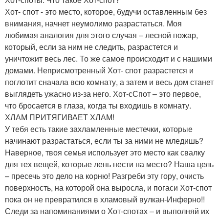
Хот- спот - это место, которое, будучи оставленным без
внимания, начнет неумолимо разрастаться. Моя
любимая аналогия для этого случая – лесной пожар,
который, если за ним не следить, разрастется и
уничтожит весь лес. То же самое происходит и с нашими
домами. Неприсмотренный Хот- спот разрастется и
поглотит сначала всю комнату, а затем и весь дом станет
выглядеть ужасно из-за него. Хот-сСпот – это первое,
что бросается в глаза, когда ты входишь в комнату.
ХЛАМ ПРИТЯГИВАЕТ ХЛАМ!
У тебя есть такие захламленные местечки, которые
начинают разрастаться, если ты за ними не мледишь?
Наверное, твоя семья использует это место как свалку
для тех вещей, которые лень нести на место? Наша цель
– пресечь это дело на корню! Разгреби эту гору, очисть
поверхность, на которой она выросла, и погаси Хот-спот
пока он не превратился в хламовый вулкан-Инферно!!
Следи за напоминаниями о Хот-спотах – и выполняй их