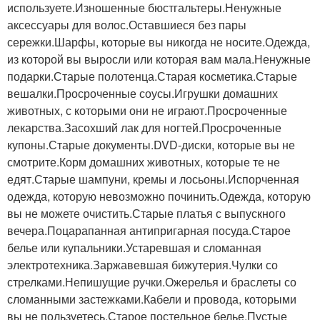
используете.Изношенные бюстгальтеры.Ненужные
аксессуары для волос.Оставшиеся без пары
сережки.Шарфы, которые вы никогда не носите.Одежда,
из которой вы выросли или которая вам мала.Ненужные
подарки.Старые полотенца.Старая косметика.Старые
вешалки.Просроченные соусы.Игрушки домашних
животных, с которыми они не играют.Просроченные
лекарства.Засохший лак для ногтей.Просроченные
купоны.Старые документы.DVD-диски, которые вы не
смотрите.Корм домашних животных, которые те не
едят.Старые шампуни, кремы и лосьоны.Испорченная
одежда, которую невозможно починить.Одежда, которую
вы не можете очистить.Старые платья с выпускного
вечера.Поцарапанная антипригарная посуда.Старое
белье или купальники.Устаревшая и сломанная
электротехника.Заржавевшая бижутерия.Чулки со
стрелками.Непишущие ручки.Ожерелья и браслеты со
сломанными застежками.Кабели и провода, которыми
вы не пользуетесь.Старое постельное белье.Пустые