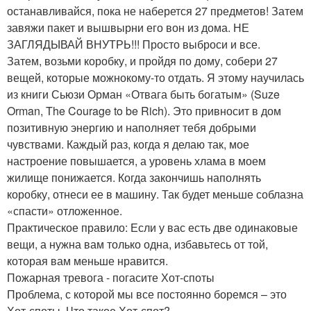
останавливайся, пока не наберется 27 предметов! Затем
завяжи пакет и вышвырни его вон из дома. НЕ
ЗАГЛЯДЫВАЙ ВНУТРЬ!!! Просто выброси и все.
Затем, возьми коробку, и пройдя по дому, собери 27
вещей, которые можнокому-то отдать. Я этому научилась
из книги Сьюзи Орман «Отвага быть богатым» (Suze
Orman, The Courage to be Rich). Это привносит в дом
позитивную энергию и наполняет тебя добрыми
чувствами. Каждый раз, когда я делаю так, мое
настроение повышается, а уровень хлама в моем
жилище понижается. Когда закончишь наполнять
коробку, отнеси ее в машину. Так будет меньше соблазна
«спасти» отложенное.
Практическое правило: Если у вас есть две одинаковые
вещи, а нужна вам только одна, избавьтесь от той,
которая вам меньше нравится.
Пожарная тревога - погасите Хот-споты
Проблема, с которой мы все постоянно боремся – это
Хот-споты. Что такое Хот-спот?