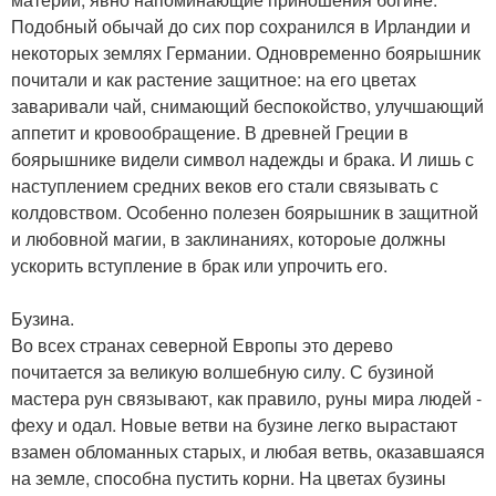
Подобный обычай до сих пор сохранился в Ирландии и
некоторых землях Германии. Одновременно боярышник
почитали и как растение защитное: на его цветах
заваривали чай, снимающий беспокойство, улучшающий
аппетит и кровообращение. В древней Греции в
боярышнике видели символ надежды и брака. И лишь с
наступлением средних веков его стали связывать с
колдовством. Особенно полезен боярышник в защитной
и любовной магии, в заклинаниях, котороые должны
ускорить вступление в брак или упрочить его.
Бузина.
Во всех странах северной Европы это дерево
почитается за великую волшебную силу. С бузиной
мастера рун связывают, как правило, руны мира людей -
феху и одал. Новые ветви на бузине легко вырастают
взамен обломанных старых, и любая ветвь, оказавшаяся
на земле, способна пустить корни. На цветах бузины