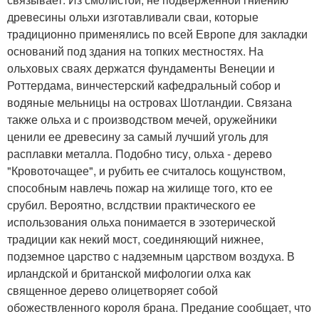
древесины ольхи изготавливали сваи, которые
традиционно применялись по всей Европе для закладки
оснований под здания на топких местностях. На
ольховых сваях держатся фундаменты Венеции и
Роттердама, винчестерский кафедральный собор и
водяные мельницы на островах Шотландии. Связана
также ольха и с производством мечей, оружейники
ценили ее древесину за самый лучший уголь для
расплавки металла. Подобно тису, ольха - дерево
"Кровоточащее", и рубить ее считалось кощунством,
способным навлечь пожар на жилище того, кто ее
срубил. Вероятно, вслдствии практического ее
использования ольха понимается в эзотерической
традиции как некий мост, соединяющий нижнее,
подземное царство с надземным царством воздуха. В
ирландской и британской мифологии олха как
священное дерево олицетворяет собой
обожествленного короля брана. Предание сообщает, что