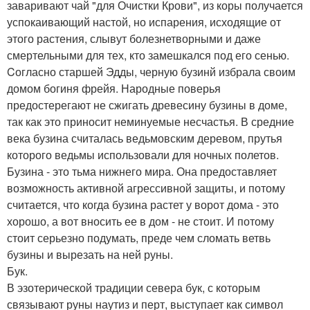
заваривают чай "для Очистки Крови", из коры получается
успокаивающий настой, но испарения, исходящие от
этого растения, слывут болезнетворными и даже
смертельными для тех, кто замешкался под его сенью.
Cогласно старшей Эдды, черную бузинй избрала своим
домом богиня фрейя. Народные поверья
предостерегают не сжигать древесину бузины в доме,
так как это приносит неминуемые несчастья. В средние
века бузина считалась ведьмовским деревом, прутья
которого ведьмы использовали для ночных полетов.
Бузина - это тьма нижнего мира. Она предоставляет
возможность активной агрессивной защиты, и потому
считается, что когда бузина растет у ворот дома - это
хорошо, а вот вносить ее в дом - не стоит. И потому
стоит серьезно подумать, преде чем сломать ветвь
бузины и вырезать на ней руны.
Бук.
В эзотерической традиции севера бук, с которым
связывают руны наутиз и перт, выступает как символ