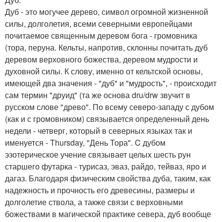
Дуб - это могучее дерево, символ огромной жизненной
силы, долголетия, всеми северными европейцами
почитаемое священным деревом бога - громовника
(тора, перуна. Кельты, напротив, склонны почитать дуб
деревом верховного божества, деревом мудрости и
духовной силы. К слову, именно от кельтской основы,
имеющей два значения - "дуб" и "мудрость", - происходит
сам термин "друид" (та же основа dru/drw звучит в
русском слове "древо". По всему северо-западу с дубом
(как и с громовником) связывается определенный день
недели - четверг, который в северных языках так и
именуется - Thursday, "День Тора". C дубом
эзотерическое учение связывает целых шесть рун
старшего футарка - турисаз, эваз, райдо, тейваз, яро и
дагаз. Благодаря физическим свойства дуба, таким, как
надежность и прочность его древесины, размеры и
долголетие ствола, а также связи с верховными
божествами в магической практике севера, дуб вообще