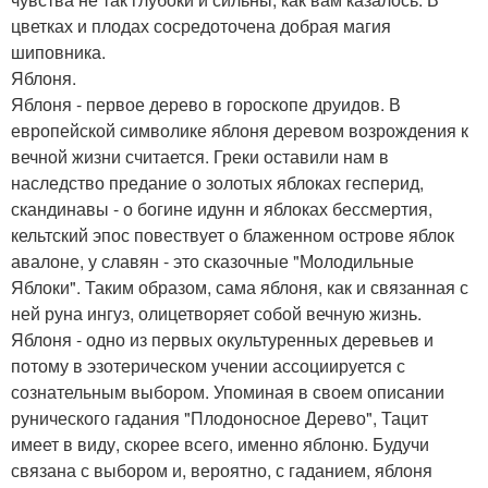
цветках и плодах сосредоточена добрая магия
шиповника.
Яблоня.
Яблоня - первое дерево в гороскопе друидов. В
европейской символике яблоня деревом возрождения к
вечной жизни считается. Греки оставили нам в
наследство предание о золотых яблоках гесперид,
скандинавы - о богине идунн и яблоках бессмертия,
кельтский эпос повествует о блаженном острове яблок
авалоне, у славян - это сказочные "Молодильные
Яблоки". Таким образом, сама яблоня, как и связанная с
ней руна ингуз, олицетворяет собой вечную жизнь.
Яблоня - одно из первых окультуренных деревьев и
потому в эзотерическом учении ассоциируется с
сознательным выбором. Упоминая в своем описании
рунического гадания "Плодоносное Дерево", Тацит
имеет в виду, скорее всего, именно яблоню. Будучи
связана с выбором и, вероятно, с гаданием, яблоня