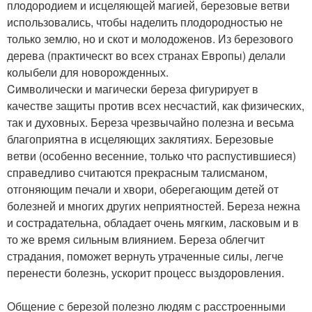
плодородием и исцеляющей магией, березовые ветви
использовались, чтобы наделить плодородностью не
только землю, но и скот и молодоженов. Из березового
дерева (практическт во всех странах Европы) делали
колыбели для новорожденных.
Cимволически и магически береза фигурирует в
качестве защиты против всех несчастий, как физических,
так и духовных. Береза чрезвычайно полезна и весьма
благоприятна в исцеляющих заклятиях. Березовые
ветви (особенно весенние, только что распустившиеся)
справедливо считаются прекрасным талисманом,
отгоняющим печали и хвори, оберегающим детей от
болезней и многих других неприятностей. Береза нежна
и сострадательна, обладает очень мягким, ласковым и в
то же время сильным влиянием. Береза облегчит
страдания, поможет вернуть утраченные силы, легче
перенести болезнь, ускорит процесс выздоровления.
Общение с березой полезно людям с расстроенными