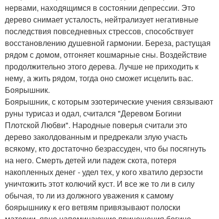
нервами, находящимся в состоянии депрессии. Это
дерево снимает усталость, нейтрализует негативные
последствия повседневных стрессов, способствует
восстановлению душевной гармонии. Береза, растущая
рядом с домом, отгоняет кошмарные сны. Воздействие
продолжительно этого дерева. Лучше не приходить к
нему, а жить рядом, тогда оно сможет исцелить вас.
Боярышник.
Боярышник, с которым эзотерические учения связывают
руны турисаз и одал, считался "Деревом Богини
Плотской Любви". Народные поверья считали это
дерево заколдованным и предрекали злую участь
всякому, кто достаточно безрассуден, что бы посягнуть
на него. Смерть детей или падеж скота, потеря
накопленных денег - удел тех, у кого хватило дерзости
уничтожить этот колючий куст. И все же то ли в силу
обычая, то ли из должного уважения к самому
боярышнику к его ветвям привязывают полоски
материи, явно напоминающие приношения богине.