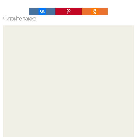
Читайте также
20 вещей, которые нужно просто отпустить.
Девушка решила провести необычный эксперимент и на