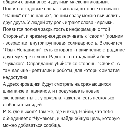
общими с шимпанзе и другими млекопитающими.
Появятся кодовые слова - сигналы, которые отличают
"Наших" от "не наших", по ним сразу можно вычислить
друг друга. У людей эту роль играют слова - ярлыки.
Появится полная закрытость к информации с "той
Стороны", и чрезмерная доверчивать к "своим" (помним
- возрастает внутригрупповая солидарность. Включится
"Язык Ненависти", суть которого - причинение страдание
другому через слово. Радость от страданий и боли
"Чужаков". Оправдание убийств со стороны "Своих". А
там дальше - рептилии и роботы, для которых эмпатия
недоступна.
А дрессировщики будут смотреть на сражающихся
шимпанзе и павианов, и продумывать новые
эксперименты … у оруэлла, кажется, есть несколько
любопытных идей ….
P. S. где выход? Там же, где и вход. Найди, что тебя
объединяет с "Чужаком", и найди общую цель, которую
можно добиваться сообща.