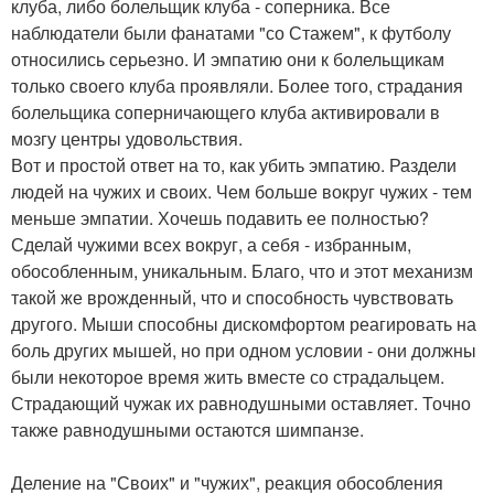
клуба, либо болельщик клуба - соперника. Все
наблюдатели были фанатами "со Стажем", к футболу
относились серьезно. И эмпатию они к болельщикам
только своего клуба проявляли. Более того, страдания
болельщика соперничающего клуба активировали в
мозгу центры удовольствия.
Вот и простой ответ на то, как убить эмпатию. Раздели
людей на чужих и своих. Чем больше вокруг чужих - тем
меньше эмпатии. Хочешь подавить ее полностью?
Сделай чужими всех вокруг, а себя - избранным,
обособленным, уникальным. Благо, что и этот механизм
такой же врожденный, что и способность чувствовать
другого. Мыши способны дискомфортом реагировать на
боль других мышей, но при одном условии - они должны
были некоторое время жить вместе со страдальцем.
Страдающий чужак их равнодушными оставляет. Точно
также равнодушными остаются шимпанзе.
Деление на "Своих" и "чужих", реакция обособления