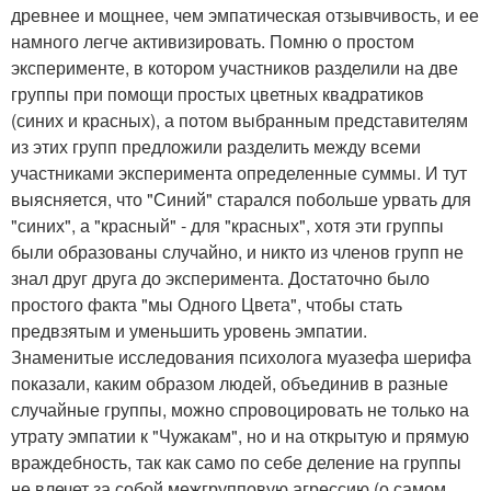
древнее и мощнее, чем эмпатическая отзывчивость, и ее
намного легче активизировать. Помню о простом
эксперименте, в котором участников разделили на две
группы при помощи простых цветных квадратиков
(синих и красных), а потом выбранным представителям
из этих групп предложили разделить между всеми
участниками эксперимента определенные суммы. И тут
выясняется, что "Синий" старался побольше урвать для
"синих", а "красный" - для "красных", хотя эти группы
были образованы случайно, и никто из членов групп не
знал друг друга до эксперимента. Достаточно было
простого факта "мы Одного Цвета", чтобы стать
предвзятым и уменьшить уровень эмпатии.
Знаменитые исследования психолога муазефа шерифа
показали, каким образом людей, объединив в разные
случайные группы, можно спровоцировать не только на
утрату эмпатии к "Чужакам", но и на открытую и прямую
враждебность, так как само по себе деление на группы
не влечет за собой межгрупповую агрессию (о самом