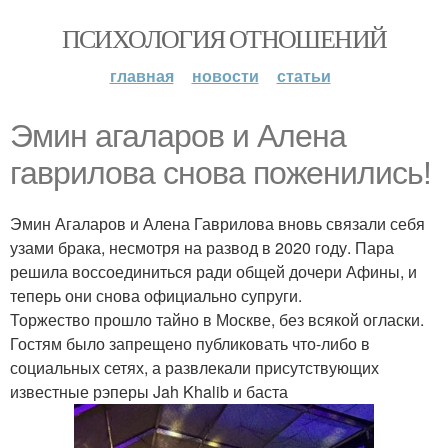
ПСИХОЛОГИЯ ОТНОШЕНИЙ
главная
новости
статьи
Эмин агаларов и Алена
гаврилова снова поженились!
Эмин Агаларов и Алена Гаврилова вновь связали себя
узами брака, несмотря на развод в 2020 году. Пара
решила воссоединиться ради общей дочери Афины, и
теперь они снова официально супруги.
Торжество прошло тайно в Москве, без всякой огласки.
Гостям было запрещено публиковать что-либо в
социальных сетях, а развлекали присутствующих
известные рэперы Jah Khalib и баста