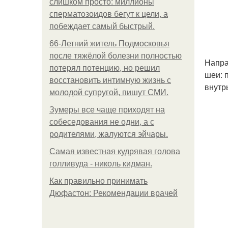
слишком просто: миллионы
сперматозоидов бегут к цели, а
побеждает самый быстрый.
66-Летний житель Подмосковья
после тяжёлой болезни полностью
Напра
потерял потенцию, но решил
шеи: 
восстановить интимную жизнь с
внутр
молодой супругой, пишут СМИ.
Зумеры все чаще приходят на
собеседования не одни, а с
родителями, жалуются эйчары.
Самая известная кудрявая голова
голливуда - николь кидман.
Как правильно принимать
Дюфастон: Рекомендации врачей