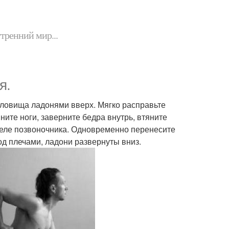
утренний мир...
я.
туловища ладонями вверх. Мягко расправьте
ите ноги, заверните бедра внутрь, втяните
тделе позвоночника. Одновременно перенесите
под плечами, ладони развернуты вниз.