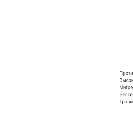
Проти
Высок
Мигре
Бессо
Травм