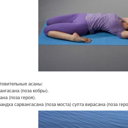
товительные асаны:
ангасана (поза кобры).
ана (поза героя).
бандха сарвангасана (поза моста) супта вирасана (поза гер