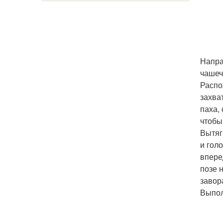
Напра
чашеч
Распо
захва
паха,
чтобы
Вытяг
и гол
впере
позе 
завор
Выпол