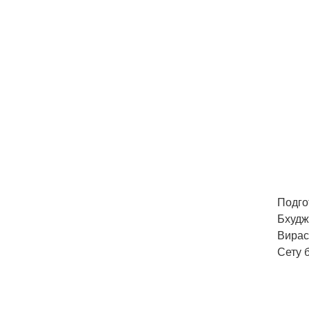
Подго
Бхудж
Вирас
Сету 