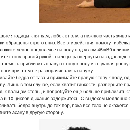
вьте ягодицы к пяткам, лобок к полу, а нижнюю часть живота
ки обращены строго вниз. Все эти действия помогут избежа
ложите левое предплечье на полу под углом 45\xB0 к линии
тите стопу правой рукой - пальцы развернуты назад, к лод
 стремясь приблизить правую стопу к полу и создавая ровну
 ноги при этом не разворачивались наружу.
ивайте бедра от таза и прижимайте правую стопу к полу, о
ову. Лишь в том случае, если хватит гибкости, разверните 
д, к пальцам стопы, и попробуйте еще больше приблизить ст
на 5-10 циклов дыхания задержитесь. С выдохом медленно о
ачивать бедра внутрь до тех пор, пока все тело не окажется
ните асану в другую сторону.