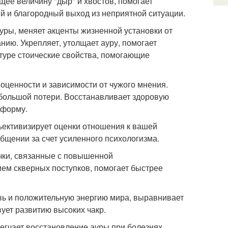
ее величину "дыр" и хвостов, помогает
 и благородный выход из неприятной ситуации.
туры, меняет акценты жизненной установки от
ию. Укрепляет, утолщает ауру, помогает
туре стоические свойства, помогающие
оценности и зависимости от чужого мнения.
большой потери. Восстанавливает здоровую
 форму.
бъективизирует оценки отношения к вашей
бщении за счет усиленного психологизма.
чки, связанные с повышенной
ем скверных поступков, помогает быстрее
овь и положительную энергию мира, выравнивает
ует развитию высоких чакр.
легчает восстановление ауры при болезнях,