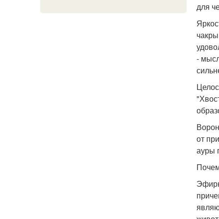
для ч
Яркос
чакры
удово
- мыс
сильн
Целос
"Хвос
образ
Ворон
от пр
ауры 
Почем
Эфирн
приче
являю
живот