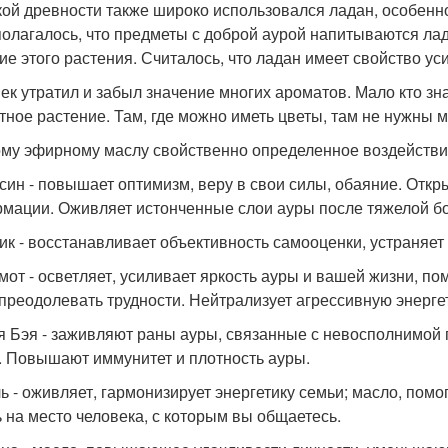
кой древности также широко использовался ладан, особенн
олагалось, что предметы с доброй аурой напитываются лад
ие этого растения. Считалось, что ладан имеет свойство ус
ек утратил и забыл значение многих ароматов. Мало кто зна
тное растение. Там, где можно иметь цветы, там не нужны м
му эфирному маслу свойственно определенное воздействие
син - повышает оптимизм, веру в свои силы, обаяние. Откр
мации. Оживляет истонченные слои ауры после тяжелой бо
ик - восстанавливает объективность самооценки, устраняет
мот - осветляет, усиливает яркость ауры и вашей жизни, по
 преодолевать трудности. Нейтрализует агрессивную энерге
я Бэя - заживляют раны ауры, связанные с невосполнимой 
. Повышают иммунитет и плотность ауры.
ь - оживляет, гармонизирует энергетику семьи; масло, помо
ь на место человека, с которым вы общаетесь.