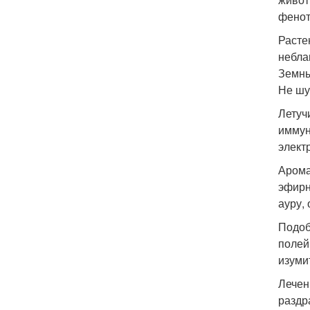
фенот
Расте
небла
Земны
Не шу
Летуч
иммун
элект
Арома
эфирн
ауру,
Подоб
полей
изуми
Лечен
раздр