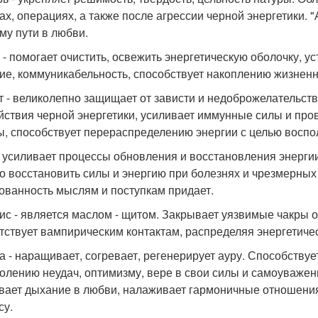
ах, операциях, а также после агрессии черной энергетики. 
му пути в любви.
 - помогает очистить, освежить энергетическую оболочку, у
ие, коммуникабельность, способствует накоплению жизненн
т - великолепно защищает от зависти и недоброжелательств
йствия черной энергетики, усиливает иммунные силы и пр
ы, способствует перераспределению энергии с целью воспо
- усиливает процессы обновления и восстановления энерги
о восстановить силы и энергию при болезнях и чрезмерных 
ованность мыслям и поступкам придает.
ис - является маслом - щитом. Закрывает уязвимые чакры 
тствует вампирическим контактам, распределяя энергетиче
а - наращивает, согревает, регенерирует ауру. Способств
олению неудач, оптимизму, вере в свои силы и самоуважени
вает дыхание в любви, налаживает гармоничные отношени
су.