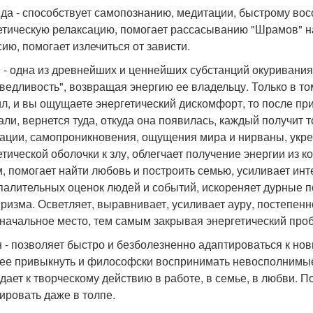
да - способствует самопознанию, медитации, быстрому во
етическую релаксацию, помогает рассасыванию "Шрамов" н
сию, помогает излечиться от зависти.
 - одна из древнейших и ценнейших субстанций окуривания
ведливость", возвращая энергию ее владельцу. Только в том
ил, и вы ощущаете энергетический дискомфорт, то после пр
али, вернется туда, откуда она появилась, каждый получит т
ации, самопроникновения, ощущения мира и нирваны, укре
етической оболочки к злу, облегчает получение энергии из 
, помогает найти любовь и построить семью, усиливает инт
палительных оценок людей и событий, искореняет дурные п
ризма. Осветляет, выравнивает, усиливает ауру, постепенн
начальное место, тем самым закрывая энергетический проб
 - позволяет быстро и безболезненно адаптироваться к но
ее привыкнуть и философски воспринимать невосполнимые
дает к творческому действию в работе, в семье, в любви. П
ировать даже в толпе.