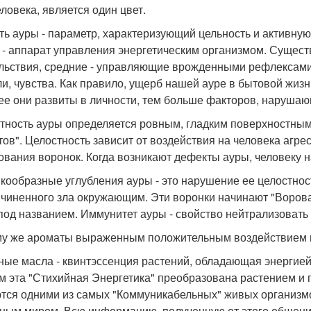
еловека, является один цвет.
ть ауры - параметр, характеризующий цельность и активную
 - аппарат управления энергетическим организмом. Сущест
льствия, средние - управляющие врожденными рефлексами 
ли, чувства. Как правило, ущерб нашей ауре в бытовой жизн
ее они развиты в личности, тем больше факторов, нарушаю
тность ауры определяется ровным, гладким поверхностным 
тов". Целостность зависит от воздействия на человека агр
ования воронок. Когда возникают дефекты ауры, человеку н
кообразные углубления ауры - это нарушение ее целостнос
ичиненного зла окружающим. Эти воронки начинают "Ворова
под названием. Иммунитет ауры - свойство нейтрализовать
у же ароматы выраженным положительным воздействием н
ые масла - квинтэссенция растений, обладающая энергией ч
м эта "Стихийная Энергетика" преобразована растением и п
тся одними из самых "Коммуникабельных" живых организмо
ным миром. Всю информацию, полученную от этого общения