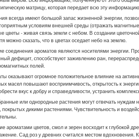
ипическую матрицу, которая передает всю эту информаци
ния всегда имеют большой запас жизненной энергии, позв
гоприятным условиям внешней среды (отражать магнитные
е цветы - живая связь земли с небом. В создании цветочн
тя можно сказать, что в цветах оседает небо на землю.
ие соединения ароматов являются носителями энергии. Прон
ный дефицит, способствуют заживлению ран, перераспред
ромагнитных полей.
ты оказывают огромное положительное влияние на активн
ых масел повышают восприимчивость, открытость к энерги
 обрести вкус к добру и справедливости, устранить комплек
ранные или однородные растения могут отвечать нуждам н
, покрытых дикими растениями. Чувствительность и воздей
тельны.
ие ароматами цветов, смол и зерен восходит к глубокой др
ажение. Сад роз у древних считался местом вдохновения. К