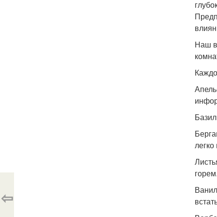
глубо
Предп
влиян
Наш в
комна
Каждо
Апель
инфор
Базил
Берга
легко
Листь
горем
Ванил
⇦
встат