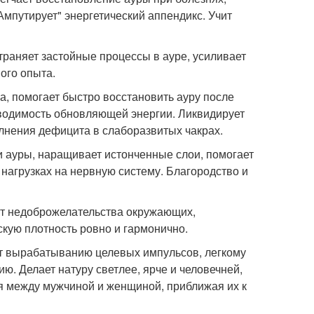
"Ампутирует" энергетический аппендикс. Учит
страняет застойные процессы в ауре, усиливает
ого опыта.
а, помогает быстро восстановить ауру после
оводимость обновляющей энергии. Ликвидирует
лнения дефицита в слаборазвитых чакрах.
и ауры, наращивает истонченные слои, помогает
нагрузках на нервную систему. Благородство и
от недоброжелательства окружающих,
скую плотность ровно и гармонично.
ует вырабатыванию целевых импульсов, легкому
ю. Делает натуру светлее, ярче и человечней,
я между мужчиной и женщиной, приближая их к