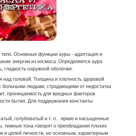
 тело. Основные функции ауры - адаптация и
ание энергии из космоса. Определяется аура
, гладкость наружной оболочки.
 над головой. Толщина и плотность здоровой
 с больными людьми, страдающими от недостатка
чит, проницаемость для вредных факторов
ности бытия. Для поддержания константы
атый, голубоватый и т. п. . яркие и насыщенные
ы, темные тона говорят о преобладании плохих
к и целей личности, но основным, характерным