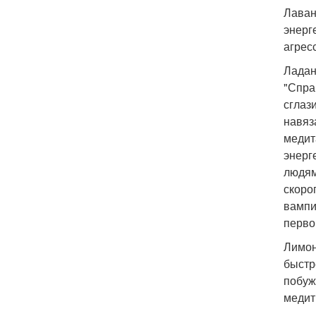
Лаван
энерг
агрес
Ладан
"Спра
сглаз
навяз
медит
энерг
людям
скоро
вампи
перво
Лимон
быстр
побуж
медит