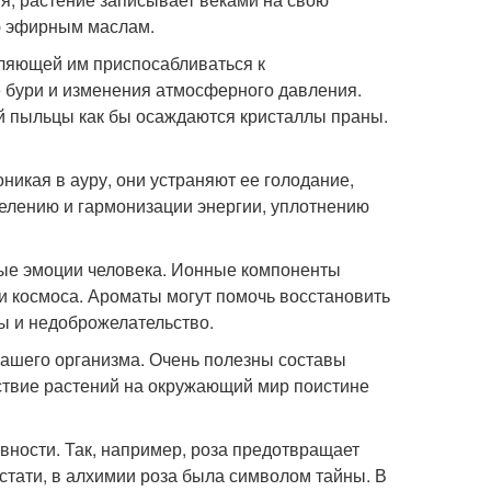
ю эфирным маслам.
оляющей им приспосабливаться к
 бури и изменения атмосферного давления.
ой пыльцы как бы осаждаются кристаллы праны.
икая в ауру, они устраняют ее голодание,
елению и гармонизации энергии, уплотнению
ые эмоции человека. Ионные компоненты
и космоса. Ароматы могут помочь восстановить
сы и недоброжелательство.
ашего организма. Очень полезны составы
ствие растений на окружающий мир поистине
евности. Так, например, роза предотвращает
стати, в алхимии роза была символом тайны. В