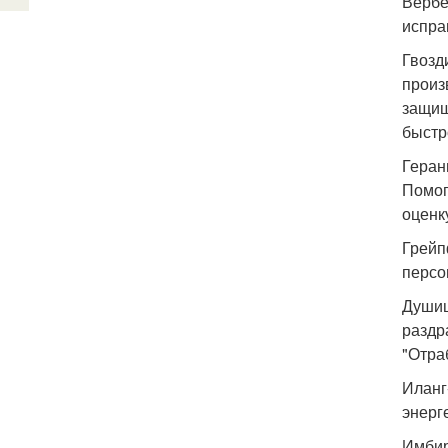
Вербе
испра
Гвозд
произ
защищ
быстр
Геран
Помог
оценк
Грейп
персо
Душиц
раздр
"Отра
Иланг
энерг
Имбир