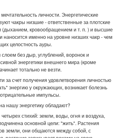
 мечтательность личности. Энергетические
вуют чакры низшие - ответственные за плотские
(дыханием, кровообращением и т. п. ) и высшие
и наносится именно на уровне низших чакр - чем
щих целостность ауры.
слоем без дыр, углублений, воронок и
ессивной энергетики внешнего мира (кроме
ачинает тотально не везти.
ти за счет получения удовлетворения личностью
ть" энергию у окружающих, возникает болезнь
 отрицательные импульсы.
а нашу энергетику обладают?
етырех стихий: земли, воды, огня и воздуха,
одчинена основной цели: "жить". Растения
в земли, они общаются между собой, с
, растение записывает веками на свою