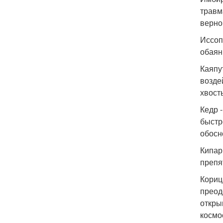
травм
верно
Иссоп
обаян
Каяпу
возде
хвост
Кедр 
быстр
обосн
Кипар
препя
Кориц
преод
откры
космо