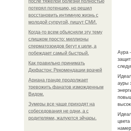
после тяжёлой болезни полностью
потерял потенцию, но решил
восстановить интимную жизнь с
молодой супругой, пишут СМИ.
Когда-то всем объясняли эту тему
слишком просто: миллионы
сперматозоидов бегут к цели, а
Аура 
побеждает самый быстрый.
защит
Как правильно принимать
следу
Дюфастон: Рекомендации врачей
Идеал
Ариана гранде продолжает
ауры 
тревожить фанатов изможденным
энерг
Видом.
повыш
высок
Зумеры все чаще приходят на
собеседования не одни, а с
Идеал
родителями, жалуются эйчары.
цвета
намер