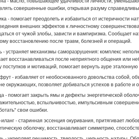
на - масло, повышающее удачливости личности, уменьшающ
влять совершенные ошибки, открывая разуму справедливый
ика - помогает преодолеть и избавиться от истеричности на
ведения внешних эффектов к личностному совершенствован
аться от чужой злобы, зависти и вампиризма. Сообщает на
ому восстановлению после травм, болезней и операций.
ь - устраняет механизмы саморазрушения: комплекс неполн
ает восстанавливаться после неприятного общения или не
у поступков и мотиваций, помогает вернуть ауре эталонную
фрут - избавляет от необоснованного довольства собой, о
не окружающих, позволяет добиваться успехов в работе и о
а - помогает закрыть ямы и дефекты энергетической оболо
ажительностью, вспыльчивостью, импульсивным совершени
ботать" свои ошибки.
-иланг - старинная эссенция окуривания, притягивает люб
етическую оболочку, восстанавливает симметрию, способств
ь - укрепляет решимость, твердость, цельность натуры. Об