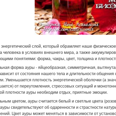
- энергетический слой, который обрамляет наше физическое
а человека в условиях внешнего мира, а также аккумулиров
ющими понятиями: форма, чакры, цвет, толщина и плотность
ьная форма ауры - яйцеобразная, симметричная, вытянутая
зависит от состояния нашего тела и длительности общения
ии. Уменьшается плотность энергетической оболочки (а зна
ается) от переутомления, стрессовых ситуаций и монотон
ой плотности ауры необходим отдых, приятные эмоции.
ьным цветом, ауры считается белый и светлые цвета (розов
 ауры свидетельствуют об одаренности и страстности натур
ений. Цвет ауры может меняться в зависимости от установо