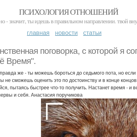
ПСИХОЛОГИЯ ОТНОШЕНИЙ
но - значит, ты идешь в правильном направлении. твой вн
главная
новости
статьи
нственная поговорка, с которой я сог
ё Время".
 правда же - ты можешь бороться до седьмого пота, но если 
ты не сможешь оценить это по достоинству и в конце концов
йся, пытаясь быстрее что-то получить. Настанет время - и 
нервы и себя. Анастасия поручикова