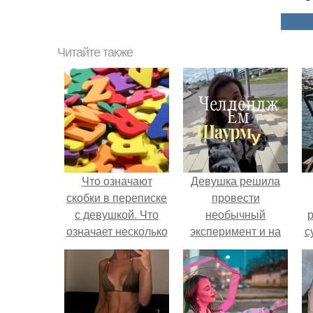
Читайте также
Что означают
Девушка решила
скобки в переписке
провести
с девушкой. Что
необычный
р
означает несколько
эксперимент и на
с
полукруглых
протяжении 30
скобочек в конце
дней питалась
предложения?
одной шаурмой.