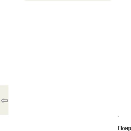
⇦
.
Понр