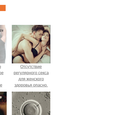
о
Отсутствие
ое
регулярного секса
для женского
е
здоровья опасно.
ое
е.