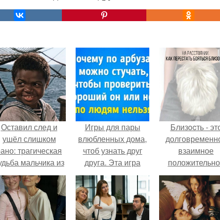
Оставил след и
Игры для пары
Близocть - эт
ушёл слишком
влюбленных дома,
долговременн
ано: трагическая
чтоб узнать друг
взаимное
удьба мальчика из
друга. Эта игра
положительно
фильма
поможет узнать
эмоциональн
"Максимка".
истинный характер
вовлечение,
любого человека
взаимодействи