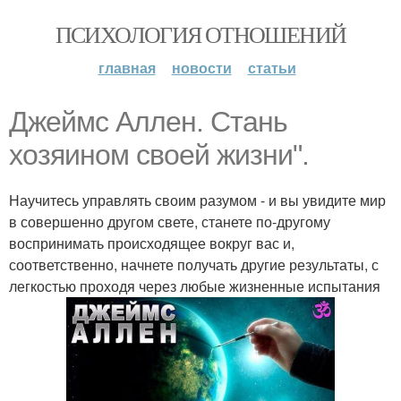
ПСИХОЛОГИЯ ОТНОШЕНИЙ
главная
новости
статьи
Джеймс Аллен. Стань
хозяином своей жизни".
Научитесь управлять своим разумом - и вы увидите мир
в совершенно другом свете, станете по-другому
воспринимать происходящее вокруг вас и,
соответственно, начнете получать другие результаты, с
легкостью проходя через любые жизненные испытания