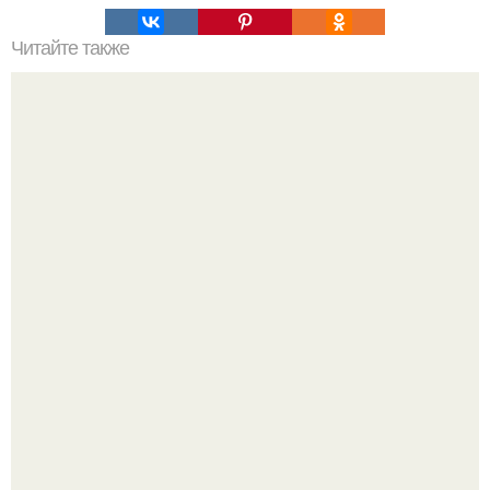
Читайте также
33 самые лучшие книги 20-го века.
Крестили ребёнка. Общественность снова полезла в
паспорт тимати.