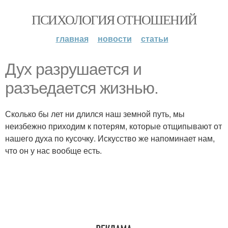
ПСИХОЛОГИЯ ОТНОШЕНИЙ
главная
новости
статьи
Дух разрушается и
разъедается жизнью.
Сколько бы лет ни длился наш земной путь, мы
неизбежно приходим к потерям, которые отщипывают от
нашего духа по кусочку. Искусство же напоминает нам,
что он у нас вообще есть.