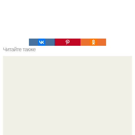
Читайте также
Топ 10 лучших игр на Троих дома без компьютера. 20
самых интересных игр для компании