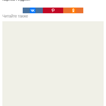
Читайте также
Игры для влюбленных пар дома.
Напоминалка: привычка замечать хорошее даже в