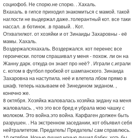
социофоб. Не спорю.не спорю. . Хахаль.
Вхахаль. в гипсе приходил знакомиться с мамой. такой
наглости не выдержал даже..толерантный кот. все таки
нассал. .в ботинок. .в правый. . Кот.
Отхватилкот. от хозяйки и от Зинаиды Захаровны - её
мамы. Хахаль.
Воздержалсяхахаль. Воздержался. кот перенес все
героически. потом спрашивал у меня - похож. ли он на
Жанну дарк. откуда он знает про неё? . Играли с.играли
с. котом в футбол пробкой от шампанского. Зинаида
Захаровна на наступила. неё и влетела лбом прямо в
шкаф. теперь называем её Зинедином зиданом. ,
конечно же.
8 октября. Хозяйка жаловалась хозяйка зидану на меня
жаловалась. , что это все бред и убрала мою чашку с
молоком. Это война.это война. Карфаген должен быть
разрушен. . На экстренном заседании, кот объявил себя
нейтралитетом. Предатель! Предатель! сам справлюсь.
10 октября. Ночью душил ночью душил бабку. хоть бы