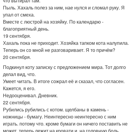
что вытирал там.
Пыль. Хахаль полез за ним, нае нулся и сломал руку. Я
упал от смеха.
Вместе с люстрой на хозяйку. По календарю -
благоприятный день.
19 сентября.
Хахаль пока не приходит. Хозяйка тапком кота налупила.
Теперь он со мной не разговаривает. Я то причём?
20 сентября.
Подкинул коту записку с предложением мира. Тот долго
делал вид, что.
Умеет читать. В итоге сожрал её и сказал, что согласен.
Кажется, я его.
Недооценивал. Дневник.
22 сентября.
Рубились рубились с котом. щелбаны в камень -
ножницы - бумагу. Неинтересно неинтересно с ним
играть. потому что. кроме бумаги он ничего поставить не
может. теперь лежит на кровати и. на головную боль