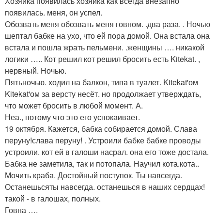
Хозяйка появилась хозяйка как всегда внезапно
появилась. меня, он успел.
Обозвать меня обозвать меня говном. .два раза. . Ночью
шептал бабке на ухо, что ей пора домой. Она встала она
встала и пошла жрать пельмени. .женщины …. никакой
логики ….. Кот решил кот решил бросить есть Kitekat. ,
нервный. Ночью.
Пятьночью. ходил на балкон, типа в туалет. Kitekat'ом
Kitekat'ом за версту несёт. но продолжает утверждать,
что может бросить в любой момент. А.
Неа., потому что это его успокаивает.
19 октября. Кажется, бабка собирается домой. Слава
перуну!слава перуну! . Устроили бабке бабке проводы
устроили. кот ей в галоши насрал. она его тоже достала.
Бабка не заметила, так и потопала. Научил кота.кота..
Мочить краба. Достойный поступок. Ты навсегда.
Останешьсяты навсегда. останешься в наших сердцах!
такой - в галошах, полных.
Говна ….