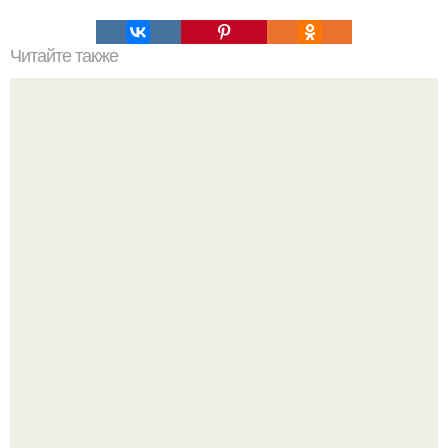
Читайте также
Как соблазнить женщину в 24 часа
Зумеры все чаще приходят на собеседования не одни, а