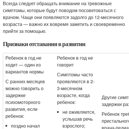
Всегда следует обращать внимание на тревожные
симптомы, которые будут поводом посоветоваться с
врачом. Чаще они появляются задолго до 12-месячного
возраста — важно их вовремя заметить и своевременно
прийти за помощью.
Признаки отставания в развитии
Ребенок в год не
Ребенок в год не
ходит — один из
говорит
вариантов нормы
Симптомы часто
С ранних месяцев
проявляются в 2-
можно говорить о
3-месячном
задержке
возрасте, когда
Другие сим
психомоторного
ребенок:
задержки ра
развития, если
не оживляется,
Ребенок тре
ребенок:
услышав речь
пристальног
поздно начал
взрослого;
врача-педиат