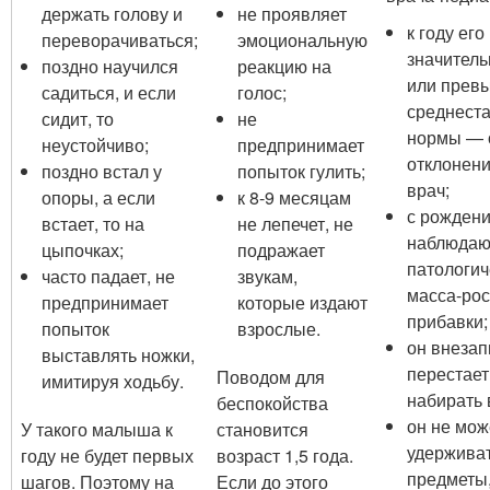
держать голову и
не проявляет
к году его
переворачиваться;
эмоциональную
значитель
поздно научился
реакцию на
или прев
садиться, и если
голос;
среднеста
сидит, то
не
нормы — 
неустойчиво;
предпринимает
отклонен
поздно встал у
попыток гулить;
врач;
опоры, а если
к 8-9 месяцам
с рожден
встает, то на
не лепечет, не
наблюдаю
цыпочках;
подражает
патологич
часто падает, не
звукам,
масса-ро
предпринимает
которые издают
прибавки;
попыток
взрослые.
он внезап
выставлять ножки,
перестает
Поводом для
имитируя ходьбу.
набирать 
беспокойства
он не мож
У такого малыша к
становится
удерживат
году не будет первых
возраст 1,5 года.
предметы
шагов. Поэтому на
Если до этого