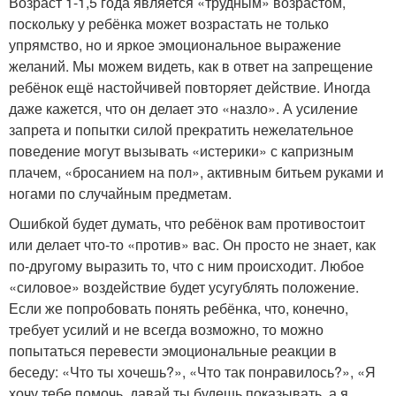
Возраст 1-1,5 года является «трудным» возрастом,
поскольку у ребёнка может возрастать не только
упрямство, но и яркое эмоциональное выражение
желаний. Мы можем видеть, как в ответ на запрещение
ребёнок ещё настойчивей повторяет действие. Иногда
даже кажется, что он делает это «назло». А усиление
запрета и попытки силой прекратить нежелательное
поведение могут вызывать «истерики» с капризным
плачем, «бросанием на пол», активным битьем руками и
ногами по случайным предметам.
Ошибкой будет думать, что ребёнок вам противостоит
или делает что-то «против» вас. Он просто не знает, как
по-другому выразить то, что с ним происходит. Любое
«силовое» воздействие будет усугублять положение.
Если же попробовать понять ребёнка, что, конечно,
требует усилий и не всегда возможно, то можно
попытаться перевести эмоциональные реакции в
беседу: «Что ты хочешь?», «Что так понравилось?», «Я
хочу тебе помочь, давай ты будешь показывать, а я