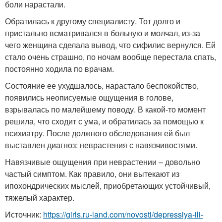
боли нарастали.
Обратилась к другому специалисту. Тот долго и
пристально всматривался в больную и молчал, из-за
чего женщина сделала вывод, что сифилис вернулся. Ей
стало очень страшно, по ночам вообще перестала спать,
постоянно ходила по врачам.
Состояние ее ухудшалось, нарастало беспокойство,
появились неописуемые ощущения в голове,
взрывалась по малейшему поводу. В какой-то момент
решила, что сходит с ума, и обратилась за помощью к
психиатру. После должного обследования ей был
выставлен диагноз: неврастения с навязчивостями.
Навязчивые ощущения при неврастении – довольно
частый симптом. Как правило, они вытекают из
ипохондрических мыслей, приобретающих устойчивый,
тяжелый характер.
Источник:
https://girls.ru-land.com/novosti/depressiya-ili-