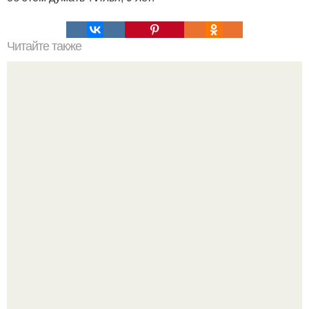
Читайте также
Принцип зеркала. 7 главных правил психологии
Легенда тяжелой атлетики: феноменальные рекорды