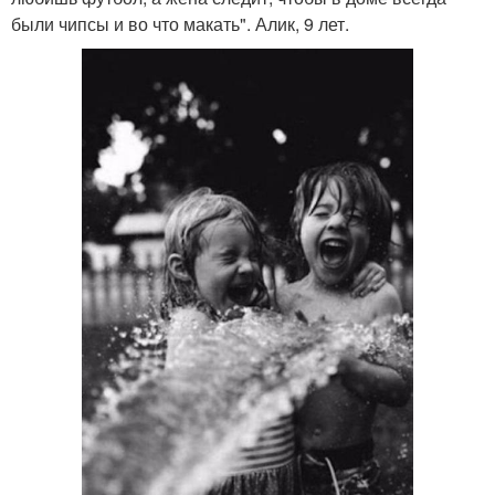
были чипсы и во что макать". Алик, 9 лет.