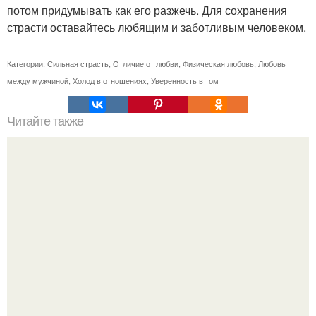
потом придумывать как его разжечь. Для сохранения
страсти оставайтесь любящим и заботливым человеком.
Категории:
Сильная страсть
,
Отличие от любви
,
Физическая любовь
,
Любовь
между мужчиной
,
Холод в отношениях
,
Уверенность в том
Читайте также
Привязка к человеку. Отсечение привязанностей.
Энергетические привязки и зависимости, и как от них
избавляться.