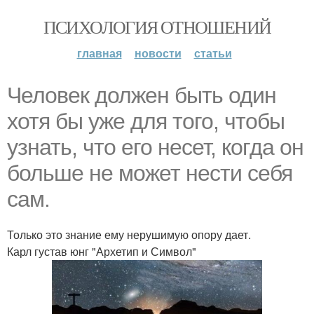
ПСИХОЛОГИЯ ОТНОШЕНИЙ
главная
новости
статьи
Человек должен быть один
хотя бы уже для того, чтобы
узнать, что его несет, когда он
больше не может нести себя
сам.
Только это знание ему нерушимую опору дает.
Карл густав юнг "Архетип и Символ"