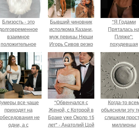
Близocть - это
Бывший чиновник
"Я Годами
долговременное
исполкома Казани,
Пряталась н
взаимное
муж певицы Нюши
Пляже":
положительное
Игорь Сивов резко
похудевшая
эмоциональное
высказался о
невестка Вале
вовлечение,
людях, которые не
показала фигур
взаимодействие.
могут позволить
откровенном
себе брендовую
купальнике.
одежду.
Зумеры все чаще
"Обвенчался с
Когда-то все
приходят на
Женой, с Которой в
объясняли эту т
обеседования не
Браке уже Около 15
слишком прост
одни, а с
лет" - Анатолий Цой
миллионы
родителями,
удивил
сперматозоид