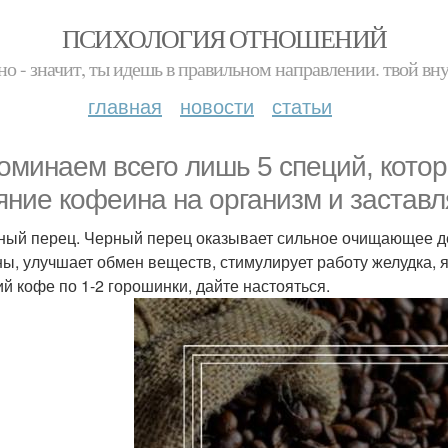
ПСИХОЛОГИЯ ОТНОШЕНИЙ
но - значит, ты идешь в правильном направлении. твой вн
главная
новости
статьи
оминаем всего лишь 5 специй, кото
яние кофеина на организм и заставл
рный перец. Черный перец оказывает сильное очищающее д
ны, улучшает обмен веществ, стимулирует работу желудка, 
ий кофе по 1-2 горошинки, дайте настояться.