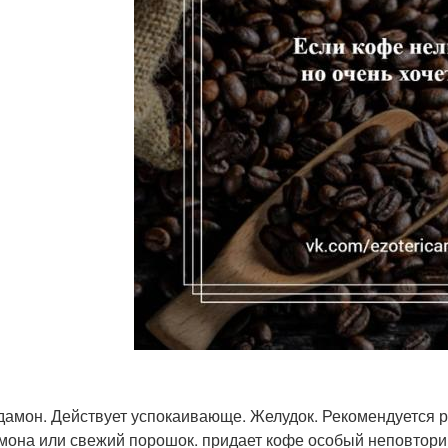
рдамон. Действует успокаивающе. Желудок. Рекомендуется 
мона или свежий порошок. придает кофе особый неповторим