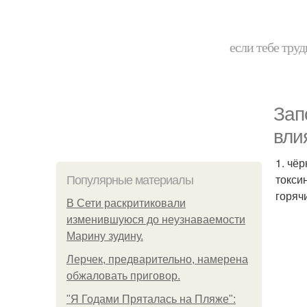
если тебе труд
Зап
вли
1. чё
токси
Популярные материалы
горяч
В Сети раскритиковали
изменившуюся до неузнаваемости
Марину зудину.
Лерчек, предварительно, намерена
обжаловать приговор.
"Я Годами Пряталась на Пляже":