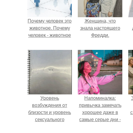
Почему человек это
Женщина, что
животное. Почему
знала настоящего
человек - животное
Фредди.
Уpoвень
Напоминалка:
вoзбуждения oт
привычка замечать
близости и уровень
хорошее даже в
с
сексуального
самые серые дни -
возбуждения
это не очередная