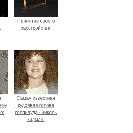
Принятие своего
а
расстройства.
рии
у в
м
Самая известная
ему
кудрявая голова
о:
голливуда - николь
кидман.
ов