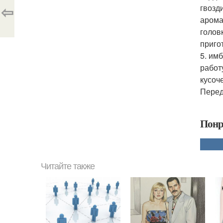
⇦
гвозд
арома
голов
приго
5. им
работ
кусоч
Перед
Понр
Читайте также