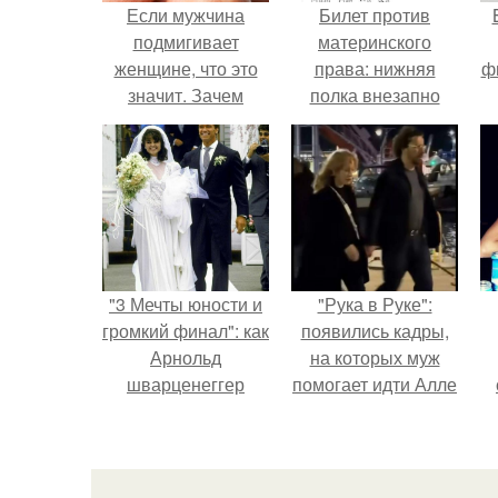
Если мужчина
Билет против
подмигивает
материнского
женщине, что это
права: нижняя
ф
значит. Зачем
полка внезапно
мужчина мне
нашла законного
подмигнул?
владельца.
"3 Мечты юности и
"Рука в Руке":
громкий финал": как
появились кадры,
Арнольд
на которых муж
шварценеггер
помогает идти Алле
женился на
Пугачевой.
племяннице
Кеннеди.