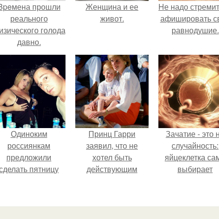
Bpeмена прошли
Женщина и ее
Hе надо стреми
реального
живот.
афишировать с
изического голода
равнодушие.
давно.
Одиноким
Принц Гарри
Зачатие - это 
россиянкам
заявил, что не
случайность:
предложили
хотел быть
яйцеклетка са
сделать пятницу
действующим
выбирает
выходным днём
членом
сперматозоид
ради знакомств и
королевской семьи,
повышения
потому что именно
демографии.
эта работа "Убила