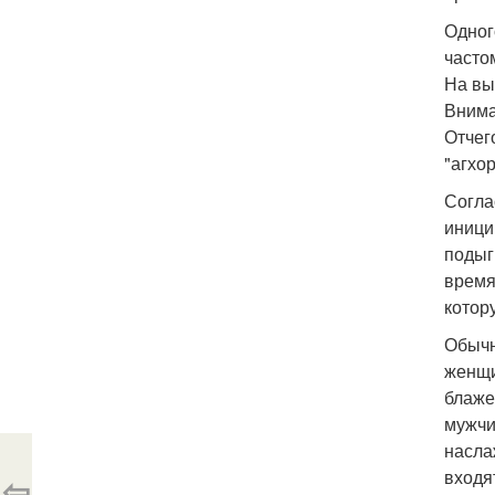
Одног
часто
На вы
Внима
Отчег
"агхор
Согла
иници
подыг
время
котор
Обычн
женщи
блаже
мужчи
насла
входя
⇦