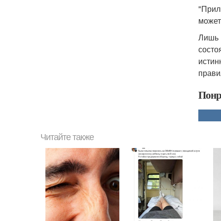
"Прил
может
Лишь в
состо
истин
прави
Понр
Читайте также