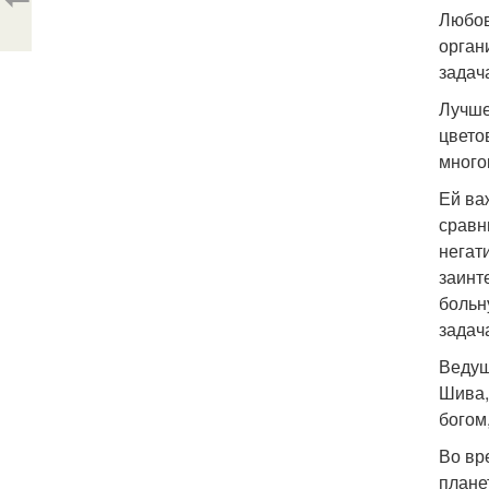
Любов
орган
задач
Лучше
цвето
много
Ей ва
сравн
негат
заинт
больн
задач
Ведущ
Шива,
богом
Во вр
плане