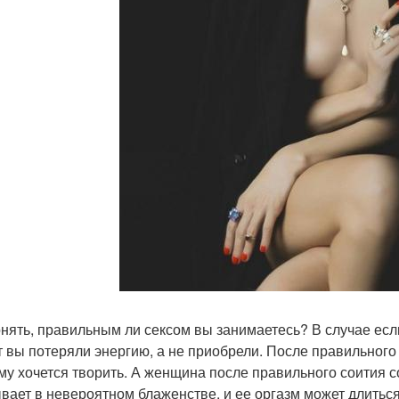
онять, правильным ли сексом вы занимаетесь? В случае если
т вы потеряли энергию, а не приобрели. После правильног
ему хочется творить. А женщина после правильного соития с
вает в невероятном блаженстве, и ее оргазм может длиться