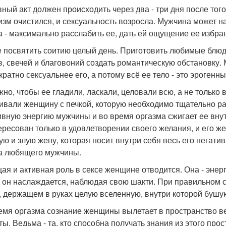
ный акт должен происходить через два - три дня после того
изм очистился, и сексуальность возросла. Мужчина может н
а - максимально расслабить ее, дать ей ощущение ее избран
 посвятить соитию целый день. Приготовить любимые блюда
в, свечей и благовоний создать романтическую обстановку
кратно сексуальнее его, а потому всё ее тело - это эрогенн
жно, чтобы ее гладили, ласкали, целовали всю, а не только
ивали женщину с печкой, которую необходимо тщательно раз
ивную энергию мужчины и во время оргазма сжигает ее внут
ересован только в удовлетворении своего желания, и его ж
ую и злую жену, которая носит внутри себя весь его негати
а любящего мужчины.
ая и активная роль в сексе женщине отводится. Она - энергия
 он наслаждается, наблюдая свою шакти. При правильном с
, держащем в руках целую вселенную, внутри которой буш
емя оргазма сознание женщины вылетает в пространство ве
ты. Ведьма - та, кто способна получать знания из этого пр