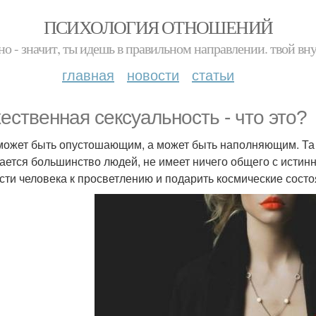
ПСИХОЛОГИЯ ОТНОШЕНИЙ
но - значит, ты идешь в правильном направлении. твой вн
главная
новости
статьи
ественная сексуальность - что это?
может быть опустошающим, а может быть наполняющим. Та 
ается большинство людей, не имеет ничего общего с истин
сти человека к просветлению и подарить космические состо