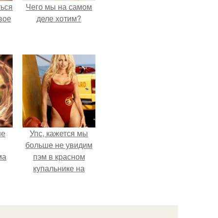
ться
Чего мы на самом
вое
деле хотим?
не
Упс, кажется мы
больше не увидим
ма
пэм в красном
купальнике на
.
экране.