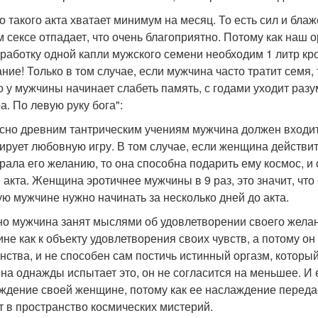
о такого акта хватает минимум на месяц. То есть сил и блаж
м сексе отпадает, что очень благоприятно. Потому как наш
работку одной капли мужского семени необходим 1 литр кро
ние! Только в том случае, если мужчина часто тратит семя, 
о у мужчины начинает слабеть память, с годами уходит разу
а. По левую руку бога":
сно древним тантрическим учениям мужчина должен входить
ирует любовную игру. В том случае, если женщина действит
рала его желанию, то она способна подарить ему космос, и
 акта. Женщина эротичнее мужчины в 9 раз, это значит, чт
ую мужчине нужно начинать за несколько дней до акта.
о мужчина занят мыслями об удовлетворении своего желания
не как к объекту удовлетворения своих чувств, а потому о
нства, и не способен сам постичь истинный оргазм, которы
на однажды испытает это, он не согласится на меньшее. И
ждение своей женщине, потому как ее наслаждение передае
т в пространство космических мистерий.