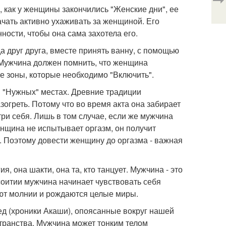
, как у женщины закончились "Женские дни", ее
ачать активно ухаживать за женщиной. Его
ности, чтобы она сама захотела его.
 друг друга, вместе принять ванну, с помощью
. Мужчина должен помнить, что женщина
ые зоны, которые необходимо "Включить".
 в "Нужных" местах. Древние традиции
огреть. Потому что во время акта она забирает
ри себя. Лишь в том случае, если же мужчина
енщина не испытывает оргазм, он получит
в. Поэтому довести женщину до оргазма - важная
, она шакти, она та, кто танцует. Мужчина - это
оитии мужчина начинает чувствовать себя
уют молнии и рождаются целые миры.
д (хроники Акаши), опоясанные вокруг нашей
остранства. Мужчина может тонким телом