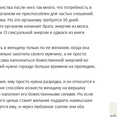
енства после него так много, что потребность в
 организм не приспособлен для частых сношений.
ви. На это организму требуется 30 дней.
то организм начинает брать энергию из мозга.
м. О сексуальной энергии и оджасе из книги
 в женщину только по ее желанию, когда она
ельно захотела своего мужчину, а не просто
 сама наполниться божественной энергией во
о ей нужно гораздо больше времени на прелюдию,
, ему просто нужна разрядка, и он относится к
н не способен вознести женщину на вершину
й наполнит его божественными силами. Но если
 его целью станет желание подарить наивысшее
тся ему, и через любовное соитие они оба
⇨