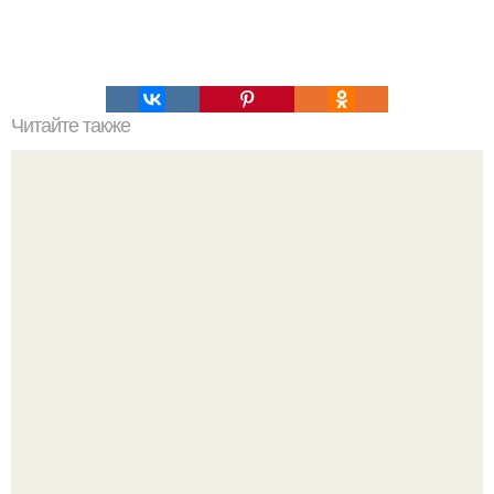
Читайте также
Во что можно поиграть дома вдвоем с подругой.
«Мафия»