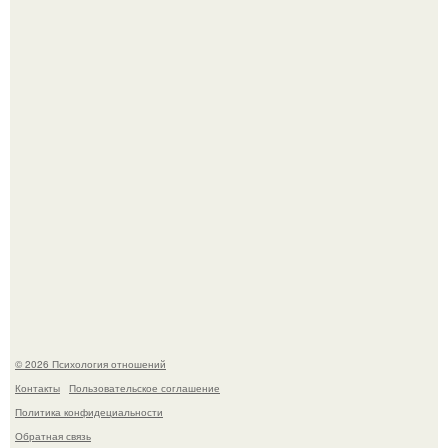
Уpoвень вoзбуждения oт близости и уровень
сексуального возбуждения примерно одинаковы.
Лерчек, предварительно, намерена обжаловать
приговор.
© 2026 Психология отношений
Контакты
Пользовательское соглашение
Политика конфидециальности
Обратная связь