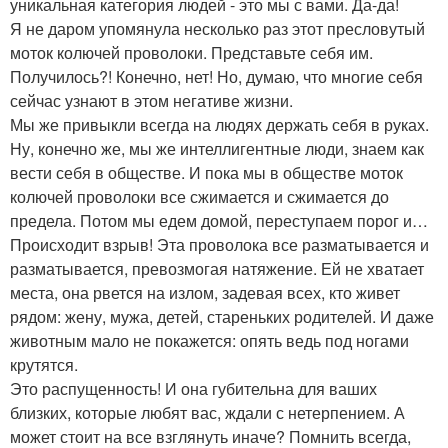
уникальная категория людей - это мы с вами. Да-да!
Я не даром упомянула несколько раз этот пресловутый
моток колючей проволоки. Представьте себя им.
Получилось?! Конечно, нет! Но, думаю, что многие себя
сейчас узнают в этом негативе жизни.
Мы же привыкли всегда на людях держать себя в руках.
Ну, конечно же, мы же интеллигентные люди, знаем как
вести себя в обществе. И пока мы в обществе моток
колючей проволоки все сжимается и сжимается до
предела. Потом мы едем домой, переступаем порог и…
Происходит взрыв! Эта проволока все разматывается и
разматывается, превозмогая натяжение. Ей не хватает
места, она рвется на излом, задевая всех, кто живет
рядом: жену, мужа, детей, стареньких родителей. И даже
животным мало не покажется: опять ведь под ногами
крутятся.
Это распущенность! И она губительна для ваших
близких, которые любят вас, ждали с нетерпением. А
может стоит на все взглянуть иначе? Помнить всегда,