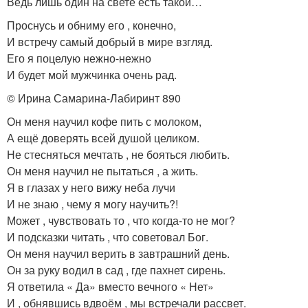
Ведь лишь один на свете есть такой…
Проснусь и обниму его , конечно,
И встречу самый добрый в мире взгляд.
Его я поцелую нежно-нежно
И будет мой мужчинка очень рад.
© Ирина Самарина-Лабиринт
890
Он меня научил кофе пить с молоком,
А ещё доверять всей душой целиком.
Не стесняться мечтать , не бояться любить.
Он меня научил не пытаться , а жить.
Я в глазах у него вижу неба лучи
И не знаю , чему я могу научить?!
Может , чувствовать то , что когда-то не мог?
И подсказки читать , что советовал Бог.
Он меня научил верить в завтрашний день.
Он за руку водил в сад , где пахнет сирень.
Я ответила « Да» вместо вечного « Нет»
И , обнявшись вдвоём , мы встречали рассвет.