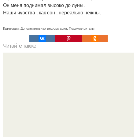
Он меня поднимал высоко до луны.
Наши чувства , как сон , нереально нежны.
Категории:
Дополнительная информация
,
Похожие цитаты
Читайте также
Ваше тело о вашей дружбе с деньгами расскажет.