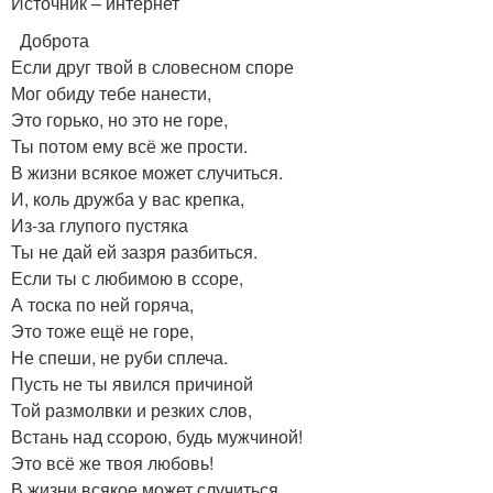
Источник – интернет
Доброта
Если друг твой в словесном споре
Мог обиду тебе нанести,
Это горько, но это не горе,
Ты потом ему всё же прости.
В жизни всякое может случиться.
И, коль дружба у вас крепка,
Из-за глупого пустяка
Ты не дай ей зазря разбиться.
Если ты с любимою в ссоре,
А тоска по ней горяча,
Это тоже ещё не горе,
Не спеши, не руби сплеча.
Пусть не ты явился причиной
Той размолвки и резких слов,
Встань над ссорою, будь мужчиной!
Это всё же твоя любовь!
В жизни всякое может случиться.