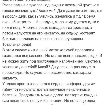
Разве вам не случалось однажды с неземной грустью в
голосе воскликнуть:"Боже мой! Да я даже не заметил, как
выросли дети, как выучились, женились и т.д." Время
очень быстротечный продукт, мало кому удается идти с
ним в ногу. Многие просто выпадают из времени, а
потом жалуются на его нехватку, на судьбу, костерят
близких, сваливая на них все свои неурядицы.
Тотальная беда!
В этом случае жизненный моток колючей проволоки
сжимается все сильнее. Но мы же всего навсего люди! И
не можем жить под постоянным напряжением. Система
человека дает сбой! Какой? Да у всех по-разному это
происходит. Но случается повсеместно, как зараза
какая-то.
У одних просто взрывается сердце - инфаркт, другие
гибнут от инсульта, третьи получают неизлечимые
болезни. Продолжать можно долго, повторяю: каждый
сам несет свою ношу и испытания. Но есть еще одна