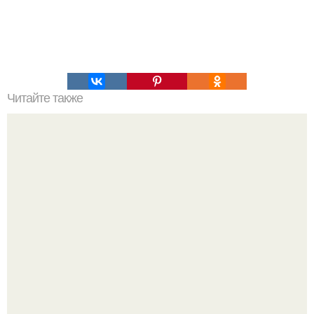
Читайте также
Почему человек это животное. Почему человек -
животное