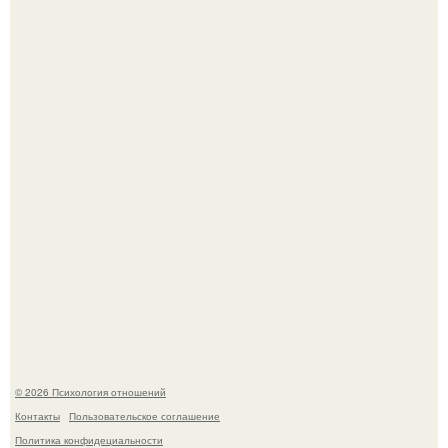
Гастроли важнее семейных вечеров: почему Shaman
видит собственную дочь чаще на экране, чем вживую.
В соцсетях завирусился эмоциональный пост, автор
которого призвала матерей отдыхать без детей и не
испытывать чувство вины.
© 2026 Психология отношений
Контакты
Пользовательское соглашение
Политика конфидециальности