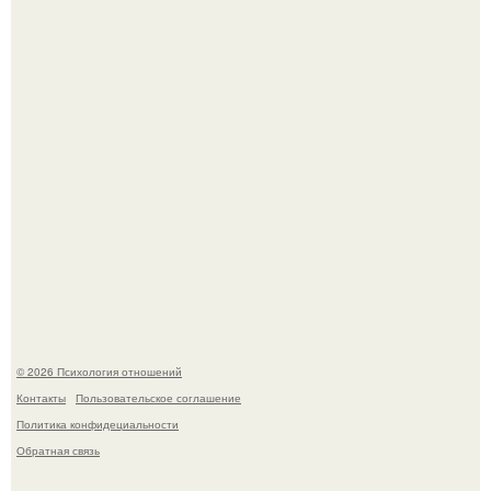
В cети обсуждают удивительно тёплую ветку о том, как
люди адаптируются к новым реалиям.
После расставания парень пришёл к девушке домой и
потребовал вернуть всё, что когда-либо ей дарил.
© 2026 Психология отношений
Контакты
Пользовательское соглашение
Политика конфидециальности
Обратная связь