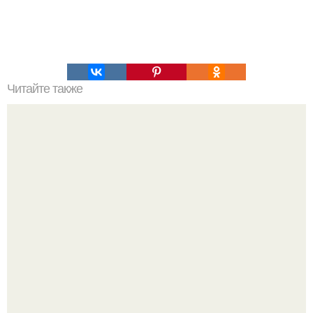
Читайте также
Топ 10 лучших игр на Троих дома без компьютера. 20
самых интересных игр для компании