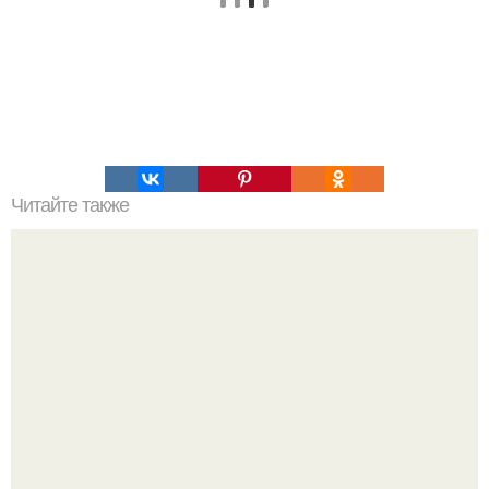
Читайте также
Интересный тест зигмунда Фрейда.