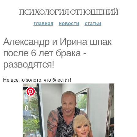
ПСИХОЛОГИЯ ОТНОШЕНИЙ
главная
новости
статьи
Александр и Ирина шпак
после 6 лет брака -
разводятся!
Не все то золото, что блестит!